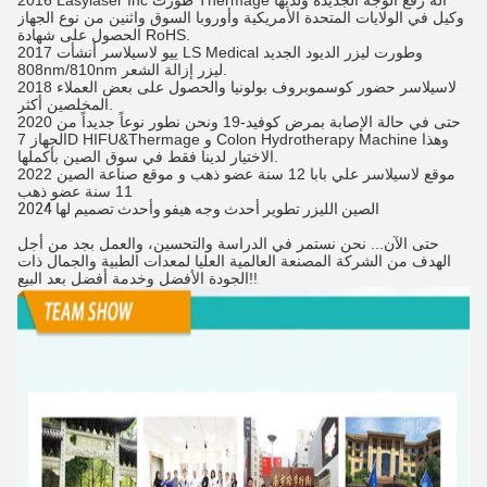
2016 Lasylaser Inc طورت Thermage آلة رفع الوجه الجديدة ولديها
وكيل في الولايات المتحدة الأمريكية وأوروبا السوق واثنين من نوع الجهاز
الحصول على شهادة RoHS.
2017 ييو لاسيلاسر أنشأت LS Medical وطورت ليزر الديود الجديد
808nm/810nm ليزر إزالة الشعر.
2018 لاسيلاسر حضور كوسموبروف بولونيا والحصول على بعض العملاء
المخلصين أكثر.
2020 حتى في حالة الإصابة بمرض كوفيد-19 ونحن نطور نوعاً جديداً من
الجهاز 7D HIFU&Thermage و Colon Hydrotherapy Machine وهذا
الاختيار لدينا فقط في سوق الصين بأكملها.
2022 موقع لاسيلاسر علي بابا 12 سنة عضو ذهب و موقع صناعة الصين
11 سنة عضو ذهب
2024 الصين الليزر تطوير أحدث وجه هيفو وأحدث تصميم لها
حتى الآن... نحن نستمر في الدراسة والتحسين، والعمل بجد من أجل
الهدف من الشركة المصنعة العالمية العليا لمعدات الطبية والجمال ذات
الجودة الأفضل وخدمة أفضل بعد البيع!!