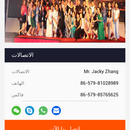
الاتصالات
Mr. Jacky Zhang
الاتصالات:
86-579-81028989
الهاتف:
86-579-85765625
فاكس:
اتصل بنا الآن