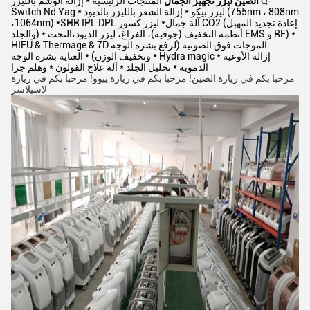
الصين ليزر تجهيز الجمال
المنتجات الرئيسية * إزالة الوشم بالليزر Q-
Switch Nd Yag * ليزر بيكو * إزالة الشعر بالليزر بالديود (755nm ، 808nm
،1064nm) *SHR IPL DPL آلة جمال* ليزر كسور CO2 (إعادة تجديد المهبل
والجلد) * أنظمة التخفيف (جوفية)، الفراغ، ليزر الديود،النحت EMS و RF) *
HIFU & Thermage & 7D الموجات فوق الصوتية (لرفع بشرة الوجه
وتخفيف الوزن) * العناية بشرة الوجه * Hydra magic * إزالة الأوعية
الدموية * تحليل الجلد * آلة علاج القولون * وهلم جرا
مرحبا بكم في زيارة الصين! مرحبا بكم في زيارة ييوو! مرحبا بكم في زيارة
لاسيلاسر