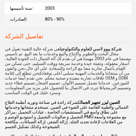
2003
سنة تأسيسها:
80% - 90%
الصادرات:
تفاصيل الشركة
شركة ييوو لاسي للعلوم والتكنولوجيا
هي شركة عالية التقنية تعمل في
مجال البحث والتطوير والإنتاج والبيع وخدمات ما بعد البيع. تم تأسيس
مصنعنا في عام 2003.مهمتنا هي أن نقدم لك آلة الجمال ذات الجودة العالية،
أسعار معقولة، وتعبئة جيدة وخدمة سريعة ووقت التسليم، حتى تتمكن من
القيام بأعمال تجارية معنا مع الراحة والسعادة. على أي حال،نحن واثقون
من أن منتجاتنا والخدمات المهنية ستلبي أعلى توقعاتكنحن نتطلع إلى إقامة
علاقات تجارية مفيدة و صحية معكم. نحن نقدم أيضا خدمات OEM و ODM
للموزعين. خدماتنا تشمل تصميم الألوان، تصميم الشعار،تصميم غطاء جديد
وتصميم البرمجياتلا تتردد في الاتصال بنا للحصول على مزيد من المعلومات،
وسنرد عليك في الوقت المناسب.
الصين ليزر تجهيز الجمال
كشركة رائدة في صناعة وتوريد أنظمة العلاج
الجمالي والطبية القائمة على الضوء في الصين. تستخدم منتجاتها وخدماتها
على نطاق واسع في المستشفيات الخاصة ، عيادات التجميل ،مراكز
التجميل و صالونات التجميل و استوديو الوشم و PMU مع مجموعة واسعة
من العلاجات لإعادة تجديد الجلد، إزالة الشعر، إزالة الصباغات، مكافحة
الشيخوخة وكذلك تشكيل الجسم.