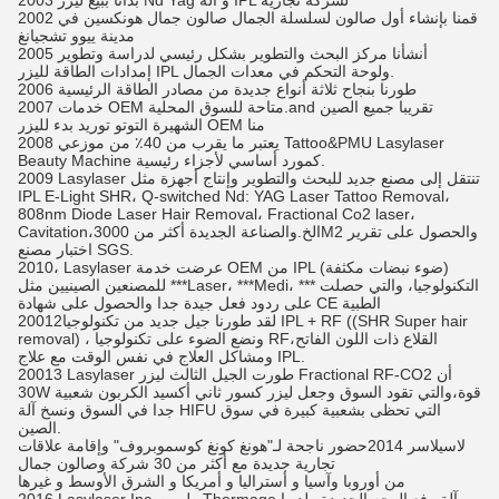
2003 بدأنا ببيع ليزر Nd Yag و آلة IPL لشركة تجارية
2002 قمنا بإنشاء أول صالون لسلسلة الجمال صالون جمال هونكسين في
مدينة ييوو تشجيانغ
2005 أنشأنا مركز البحث والتطوير بشكل رئيسي لدراسة وتطوير
إمدادات الطاقة لليزر IPL ولوحة التحكم في معدات الجمال.
2006 طورنا بنجاح ثلاثة أنواع جديدة من مصادر الطاقة الرئيسية
2007 خدمات OEM متاحة للسوق المحلية.and تقريبا جميع الصين
الشهيرة التوتو توريد بدء لليزر OEM منا
2008 يعتبر ما يقرب من 40٪ من موزعي Tattoo&PMU Lasylaser
Beauty Machine كمورد أساسي لأجزاء رئيسية.
2009 Lasylaser تنتقل إلى مصنع جديد للبحث والتطوير وإنتاج أجهزة مثل
IPL E-Light SHR، Q-switched Nd: YAG Laser Tattoo Removal،
808nm Diode Laser Hair Removal، Fractional Co2 laser،
Cavitation،الخ.والصناعة الجديدة أكثر من 3000M2 والحصول على تقرير
اختبار مصنع SGS.
2010، Lasylaser عرضت خدمة OEM من IPL (ضوء نبضات مكثفة)
للمصنعين الصينيين مثل ***Laser، ***Medi، *** التكنولوجيا، والتي حصلت
على ردود فعل جيدة جدا والحصول على شهادة CE الطبية
20012لقد طورنا جيل جديد من تكنولوجيا IPL + RF ((SHR Super hair
removal) ، ونضع الضوء على تكنولوجيا RF،القلاع ذات اللون الفاتح
ومشاكل العلاج في نفس الوقت مع علاج IPL.
20013 Lasylaser طورت الجيل الثالث ليزر Fractional RF-CO2 أن
30W قوة،والتي تقود السوق وجعل ليزر كسور ثاني أكسيد الكربون شعبية
جدا في السوق ونسخ آلة HIFU التي تحظى بشعبية كبيرة في سوق
الصين.
لاسيلاسر 2014
حضور ناجحة لـ"هونغ كونغ كوسموبروف" وإقامة علاقات
تجارية جديدة مع أكثر من 30 شركة وصالون جمال
من أوروبا وآسيا و أستراليا و أمريكا و الشرق الأوسط و غيرها