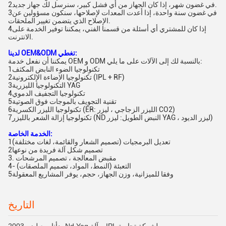
2في غضون شهر، إذا كان الجهاز من أي فشل كبير، سنرسل لك جهاز جديد.
3في غضون سنة واحدة، إذا أعدت المعدات لإصلاحها، سنكون مسؤولين عن
الإصلاح الذي يتضمن تغيير الملحقات.
4إذا كان للمشتري أي أسئلة من قسمنا الفني، يمكننا توفير الخدمة على
الانترنت.
لدينا OEM&ODM تغطي:
يمكننا أن نفعل خدمة OEM و ODM بالنسبة لك إلى الآلات على ما يلي:
1تكنولوجيا الضوء النابض المكثف
2تكنولوجيا الإضاءة الإلكترونية (IPL + RF)
3التكنولوجيا الليزرية YAG
4تكنولوجيا التجفيف الدموي
5تقنية التجويف بالموجات فوق الصوتية
6تكنولوجيا الليزر الكسرية (ER: الليزر الزجاجي ، ليزر CO2)
7تكنولوجيا إزالة الشعر بالليزر (ND النبض الطويل: ليزر YAG ، ليزر الديود)
الخدمة الخاصة:
1تعديل البرمجيات (تصميم الشعار والقائمة، لغات مختلفة)
2تصميم شكل آلة فريدة من نوعها
3. مقبض المعالجة ، تصميم المرشحات
4- التعبئة (النمط، المواد، تصميم الملصقات)
5وفقا للميزانية، وزن الجهاز، حجم، يوفر المشاريع المعقولة
التاريخ