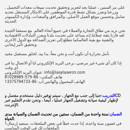
على مر السنين ، عملنا بجد لتعزيز وتحقيق تحديث مبيعات معدات التجميل ،
وزرعنا ونعزز بشكل نشط قدرة الموظفين على الابتكار المستقل.تجديد
شامل وتحسين موقع العمل الأصلي، والمرافق والمعدات، وإدارة الكمبيوتر
الحديثة.
نحن نزيد من نطاق التجارة والعملاء في جميع أنحاء العالم. مع سمعتنا الجيدة
لقد فازنا بثقة عملائنا.إنه يساعد على تحديث بلدنا ويعزز التبادلات الاقتصادية
والتقنية مع بقية العالمكما نتطلع إلى تعزيز الصداقة مع الدول الأخرى
وتحقيق تأثير إيجابي.
نأمل بحرارة أن تكون أنت و نحن معاً، يدا بيد، لخلق مستقبل مجيد
إذا كان أي شيء غير مرضي، يرجى البريد الإلكتروني لنا أو الاتصال بنا في
أي وقت.
عنوان البريد الإلكتروني: info@lasylasercn.com
هاتف المكتب: 86-579-81028989
الهاتف المحمول والهاتس آب: 86-13375794733
التدريب:
جنبا إلى جنب مع الجهاز ، سيتم توفير دليل مستخدم مفصل وCD
لإظهار كيفية صيانة وتشغيل الجهاز عمليا ، أيضا ، ونحن نقدم التعليم عبر
الإنترنت.
الضمان:
سنة واحدة من الضمان، سنتين من تحديث الضمان والصيانة مدى
الحياة.
1في غضون سنة واحدة، إذا حدث خطأ في بعض الملحقات، سنعيد إرسال
الملحقات لك في الوقت المناسب.