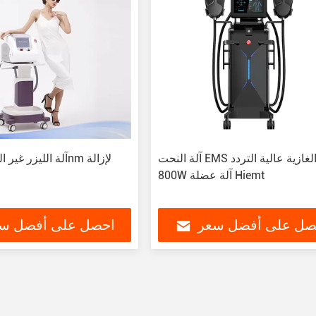
آلة النحت EMS غير الغازية عالية التردد
800W آلة عضلة Hiemt
صل على أفضل سعر
احصل على أفضل س