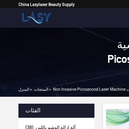
China Lasylaser Beauty Supply
Non 
راة 3
ترنت
>
المنتجات
>
المنزل
الفئات
آلة إزالة الوشم بالليزر
(38)