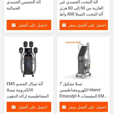
آلة التنحت الجسدي غير
آلة التنحيس الجسدي
الغازية من 50 إلى 60 هرتز
للجمالية
آلة التنحت التسلا 800 واط
احصل على أفضل سعر
احصل على أفضل
سعر
7 تسلا تشكيل
EMS آلة تمثال الجسم
الكهرومغناطيسي Hiemt
الالكترونية تيسلا
Emsculpt 4 المقبضات EMS
المغناطيسية إزالة الدهون
Slim Neo RF العضلات
احصل على أفضل سعر
احصل على أفضل