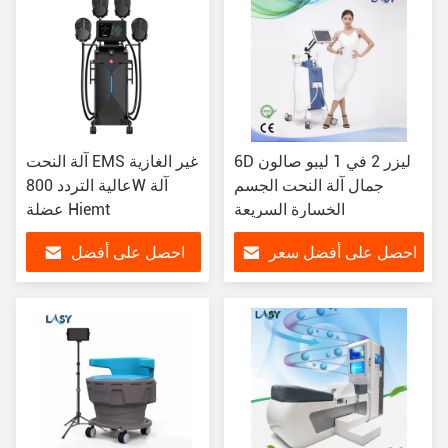
6D ليزر 2 في 1 ليبو صالون
آلة النحت EMS غير الغازية
جمال آلة النحت الجسم
عالية التردد 800W آلة
الخسارة السريعة
عضلة Hiemt
احصل على أفضل سعر
احصل على أفضل
سعر