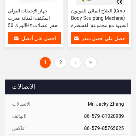
العلاج المائي للقولون (Cryo
جهاز الإحتقان البولي
Body Sculpting Machine)
المكثف المثانة مدرب
الطبية مع مجموعة القسطرة
الورك 50Hz محفز عضلات
المهبل
احصل على أفضل سعر
احصل على أفضل
سعر
1
2
الاتصالات
Mr. Jacky Zhang
الاتصالات:
86-579-81028989
الهاتف:
86-579-85765625
فاكس: