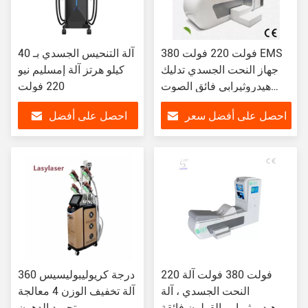
380 فولت 220 فولت EMS
آلة التنحيس الجسدي بـ 40
جهاز النحت الجسدي تدليك
كيلو هرتز آلة إمسليم نيو
هيدروثيرابي فائق الصوت
220 فولت
لجهاز ري الأمعاء
احصل على أفضل سعر
احصل على أفضل
سعر
220 فولت 380 فولت آلة
360 درجة كريوليبوليسيس
النحت الجسدي ، آلة
آلة تخفيف الوزن 4 معالجة
هيدروثيرابي القولون فائقة
تجميد الدهون