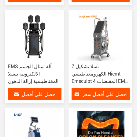
سعر
7 تسلا تشكيل
EMS آلة تمثال الجسم
الكهرومغناطيسي Hiemt
الالكترونية تيسلا
Emsculpt 4 المقبضات EMS
المغناطيسية إزالة الدهون
Slim Neo RF العضلات
احصل على أفضل سعر
احصل على أفضل
سعر