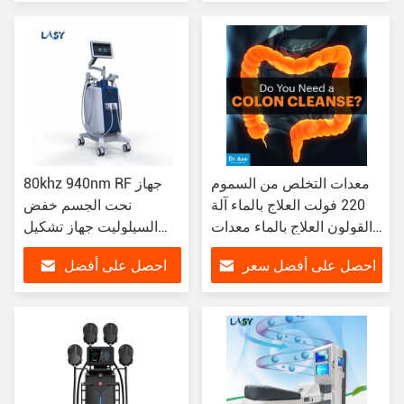
سعر
معدات التخلص من السموم
80khz 940nm RF جهاز
220 فولت العلاج بالماء آلة
نحت الجسم خفض
القولون العلاج بالماء معدات
السيلوليت جهاز تشكيل
النحت الجسم القولون
الفراغ
احصل على أفضل سعر
احصل على أفضل
سعر