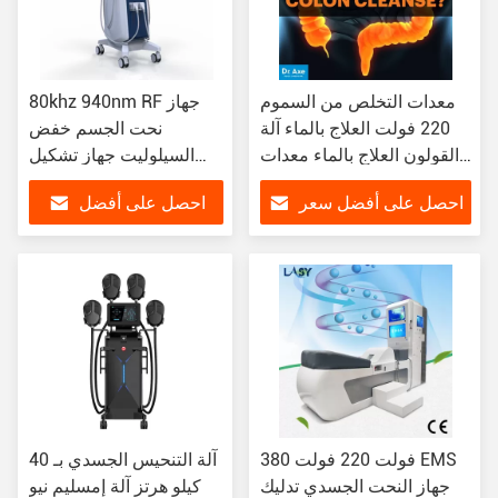
معدات التخلص من السموم
80khz 940nm RF جهاز
220 فولت العلاج بالماء آلة
نحت الجسم خفض
القولون العلاج بالماء معدات
السيلوليت جهاز تشكيل
النحت الجسم القولون
الفراغ
احصل على أفضل سعر
احصل على أفضل
سعر
380 فولت 220 فولت EMS
آلة التنحيس الجسدي بـ 40
جهاز النحت الجسدي تدليك
كيلو هرتز آلة إمسليم نيو