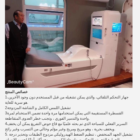
خصائص المنتج
1جهاز التحكم التلقائي، والذي يمكن تشغيله من قبل المستخدم دون وجود الآخرين،
هو سرية للغاية.
2تشغيل اللمس الكامل و الشاشة المزدوجة
3القسطرة المستقيمة التي يمكن استخدامها مرة واحدة تضمن الاستخدام لمرة
واحدة والتدمير الفوري ، وتجنب خطر العدوى المتقاطعة.
4السرير الفعلي للسباحة الذي تم بحثه علميًا مع قاع حوض التفريغ يمكن أن يخفف
ويخفف بحرية ، وهو مريح ومريح وغير مؤلم وخالي من التسرب وغير رائح.
5. تشغيل الجهد المنخفض ، تنظيم الضغط الهيدروليكي مزدوج الطبقات وتحذير درجة
الحرارة الذي يتم التحكم به بواسطة الكمبيوتر ، وهو أكثر أمانًا لجسم الإنسان.