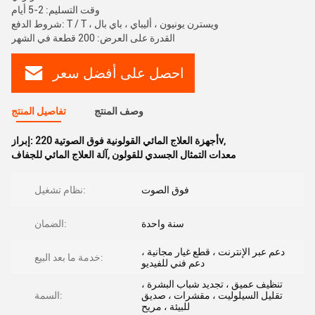
وقت التسليم: 2-5 أيام
شروط الدفع: T / T ، ويسترن يونيون ، أليباي ، باي بال
القدرة على العرض: 200 قطعة في الشهر
احصل على أفضل سعر
وصف المنتج
تفاصيل المنتج
,
أجهزة العلاج المائي القولونية فوق الصوتية 220v
إبراز:
معدات التمثال الجسدي للقولون
,
آلة العلاج المائي للجفاف
فوق الصوت
نظام تشغيل:
سنة واحدة
الضمان:
دعم عبر الإنترنت ، قطع غيار مجانية ،
خدمة ما بعد البيع:
دعم فني للفيديو
تنظيف عميق ، تجديد شباب البشرة ،
تقليل السيلوليت ، مقشرات ، صديق
السمة:
للبيئة ، مريح