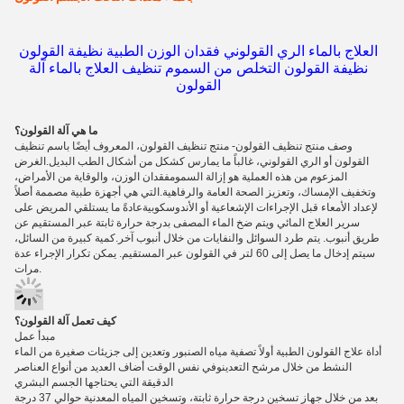
العلاج بالماء الري القولوني فقدان الوزن الطبية نظيفة القولون
نظيفة القولون التخلص من السموم تنظيف العلاج بالماء آلة
القولون
ما هي آلة القولون؟
وصف منتج تنظيف القولون- منتج تنظيف القولون، المعروف أيضًا باسم تنظيف
القولون أو الري القولوني، غالباً ما يمارس كشكل من أشكال الطب البديل.الغرض
المزعوم من هذه العملية هو إزالة السمومفقدان الوزن، والوقاية من الأمراض،
وتخفيف الإمساك، وتعزيز الصحة العامة والرفاهية.التي هي أجهزة طبية مصممة أصلاً
لإعداد الأمعاء قبل الإجراءات الإشعاعية أو الأندوسكوبيةعادةً ما يستلقي المريض على
سرير العلاج المائي ويتم ضخ الماء المصفى بدرجة حرارة ثابتة عبر المستقيم عن
طريق أنبوب. يتم طرد السوائل والنفايات من خلال أنبوب آخر.كمية كبيرة من السائل،
سيتم إدخال ما يصل إلى 60 لتر في القولون عبر المستقيم. يمكن تكرار الإجراء عدة
مرات.
كيف تعمل آلة القولون؟
مبدأ عمل
أداة علاج القولون الطبية أولاً تصفية مياه الصنبور وتعدين إلى جزيئات صغيرة من الماء
النشط من خلال مرشح التعدينوفي نفس الوقت أضاف العديد من أنواع العناصر
الدقيقة التي يحتاجها الجسم البشري
بعد من خلال جهاز تسخين درجة حرارة ثابتة، وتسخين المياه المعدنية حوالي 37 درجة