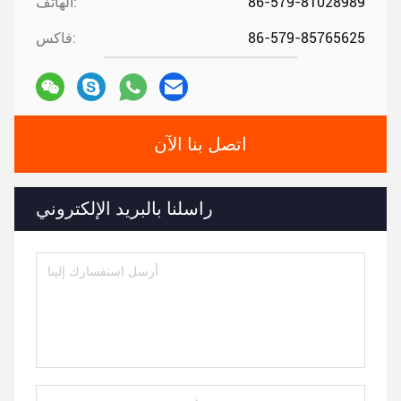
86-579-81028989
الهاتف:
86-579-85765625
فاكس:
اتصل بنا الآن
راسلنا بالبريد الإلكتروني