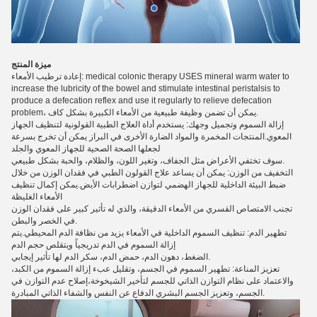
ميزة المنتج
إعادة ترطيب الأمعاء: medical colonic therapy USES mineral warm water to
increase the lubricity of the bowel and stimulate intestinal peristalsis to
produce a defecation reflex and use it regularly to relieve defecation
problem، يمكن أن تضمن وظيفة طبيعية من الأمعاء الكبيرة بشكل كاف.
إزالة السموم وتجميل وجهك: يستخدم أداة العلاج الطبية القولونية لتنظيف الجهاز
المعوي.المنتجات المخمرة والمواد الضارة الأخرى في البراز يمكن أن تخرج بسرعة
لجعلها الصحة الصحية للجهاز المعوي والجلد
سوف تختفي الأعراض مثل الجفاف، وتغير اللون، والظلام، والحبة بشكل طبيعي.
التخفيف من الوزن: يمكن أن يساعد علاج القولون الطبي في فقدان الوزن من خلال
ضبط البيئة الداخلية للجهاز الهضمي لتوازن اضطرابات الأيض.يمكن إكمال تنظيف
الأمعاء الغليظة
تجنب الامتصاص القسري من الأمعاء الدقيقة، والذي له تأثير كبير على فقدان الوزن
في الخصر والبطن.
تطهير الدم: تنظيف السموم الداخلية في الأمعاء يزيد من نظافة الدم المحيطي.يتم
إزالة السموم في الدم تدريجياً ويتقلص حجم الدم
الضغط، دهون الدم، حمض الدم، سكر الدم لها تأثير إيجابي.
تعزيز المناعة: تطهير السموم في الجسم، وتقليل عبء إزالة السموم من الكبد،
والاعتماد على نظام التوازن الذاتي للجسم لتأخير الشيخوخة،إصلاح عدم التوازن في
الجسم، وتعزيز الجسم البشري الدفاع عن النفس والشفاء الذاتي المبادرة.