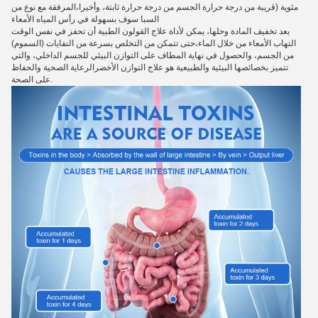
مئوية (قريبة من درجة حرارة الجسم من درجة حرارة ثابتة، وأخيرا،المرفقة مع نوع من
السبا سوف بسهولة في رأس المياه الأمعاء
بعد تخفيف المادة وحلها، يمكن لأداة علاج القولون الطبية أن تحفز في نفس الوقت
التهاب الأمعاء من خلال الماء،حتى تتمكن من التخلص بسرعة من النفايات (السموم)
من الجسم، والحصول في نهاية المطاف على التوازن البيئي للجسم الداخلي، والتي
تتميز بخصائصها البيئية والطبيعية هو علاج التوازن الأخضرالرعاية الصحية والحفاظ
على الصحة.