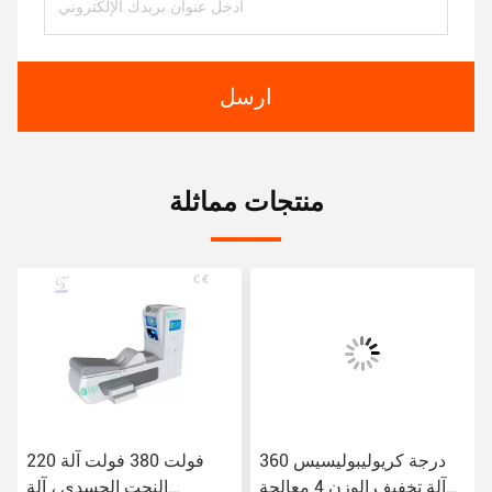
ارسل
منتجات مماثلة
360 درجة كريوليبوليسيس
220 فولت 380 فولت آلة
آلة تخفيف الوزن 4 معالجة
النحت الجسدي ، آلة