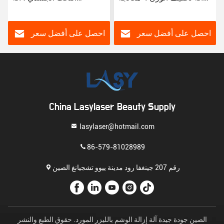
تجميد الدهون
هيدروثيرابي القولون فائقة
البخار
احصل على أفضل سعر
احصل على أفضل سعر
China Lasylaser Beauty Supply
lasylaser@hotmail.com
86-579-81028989
رقم 207 جينغفا رود مدينة ييوو تشجيانغ الصين
الصين جودة جيدة آلة إزالة الوشم بالليزر المورد. حقوق الطبع والنشر