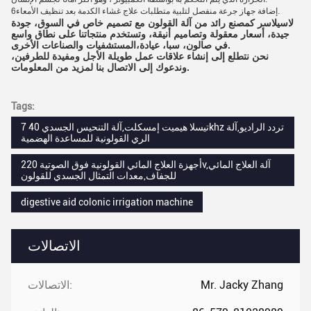
6إضافة جهاز جرعة منفصل لتلبية متطلبات علاج غشاء الكدمة بعد تنظيف الأمعاء.
لاسيلاسر كمصنع رائد من آلة القولون مع تصميم خاص في السوق، جودة
جيدة، أسعار معقولة وتصاميم أنيقة، وتستخدم منتجاتنا على نطاق واسع
في صالون، سبا، عيادة،المستشفيات والصناعات الأخرى.
نحن نتطلع إلى إنشاء علاقات عمل طويلة الأجل ومفيدة للطرفين،
وندعوك إلى الاتصال بنا لمزيد من المعلومات.
Tags:
7 تيسلا هيميت إمسكلت,آلة التنحيس الجسدي 40khz تردد الراديو,آلة
الري القولونية للمساعدة الهضمية
أجهزة العلاج المائي القولونية فوق الصوتية 220v,آلة العلاج المائي
للجفاف,معدات التمثال الجسدي للقولون
digestive aid colonic irrigation machine
الاتصالات
Mr. Jacky Zhang
الاتصالات: