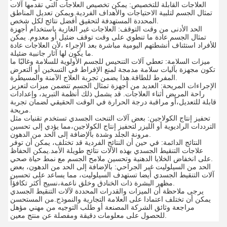
العلاجات القابلة للتخصيص: يمكن تخصيص العلاجات التي تقدمها آلات
تمثال الجسم لتلبية الاحتياجات والأهداف الفردية.ويمكن تعديل المناطق
المحددة المستهدفة لتحقيق أفضل نتائج لكل شخص.
الحد الأدنى من وقت التوقف: العلاجات غير الغازية باستخدام أجهزة
تمثال الجسم عادة ما تنطوي على وقت توقف ضئيل أو معدوم. يمكن
للأفراد استئناف أنشطتهم اليومية مباشرة بعد الإجراء ،لأن العلاجات عادة
ما يكون لها آثار جانبية ضئيلة.
ميزات السلامة: تعطي آلات التنحيس للجسم الأولوية للسلامة وغالبًا ما
تكون مجهزة بآليات سلامة مدمجة لمنع الإفراط في التسخين أو التعرض
المفرط للطاقة.هذا يضمن تجربة العلاج الآمنة والمسيطرة.
الإجراءات المريحة: العديد من أجهزة تمثال الجسم تتضمن ميزات لتعزيز
راحة المريض أثناء العلاجات. قد يشمل ذلك أنظمة التبريد، وإعدادات
قابلة للتعديل،أو مراقبة درجة الحرارة في الوقت الحقيقي لضمان تجربة
مريحة.
تحفيز إنتاج الكولاجين: بعض آلات التنحت الجسدي تستخدم تقنيات مثل
الترددات الراديوية أو الليزر لتحفيز إنتاج الكولاجين،مما يؤدي إلى تحسين
مرونة الجلد وشدة بالإضافة إلى الحد من الدهون.
النتائج الدائمة: في حين أن النتائج الفردية قد تختلف، يمكن أن توفر
علاجات التنقيط الجسدي بهذه الآلات نتائج طويلة الأمد.يمكن الحفاظ
على انخفاض الخلايا الدهنية وتحسين ملامح الجسم مع نمط حياة صحي.
الحد من السيلوليت غير الجراحي: بالإضافة إلى الحد من الدهون، بعض
آلات التنقيط الجسدي أيضا تستهدف السيلوليت، مما يساعد على تحسين
مظهر البشرة ذات الخنادق وخلق ناعمة،نسيج أكثر تكافؤاً.
يرجى ملاحظة أن الميزات والقدرات المحددة لآلات التنقيط الجسدي
يمكن أن تختلف اعتمادا على العلامة التجارية والنموذج.من المستحسن
مراجعة وثائق الشركة المصنعة أو طلب التوجيه من مهني مؤهل
للحصول على معلومات دقيقة ومفصلة عن منتج معين.