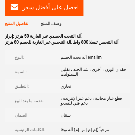
احصل على أفضل سعر
وصف المنتج
تفاصيل المنتج
,
آلة التنحت الجسدي غير الغازية 50 هرتز
إبراز:
آلة التنحيس تيسلا 800 واط
,
آلة التنحيس غير الغازية للجسم 60 هرتز
آلة نحت الجسم emslim
النوع:
فقدان الوزن ، أخرى ، شد الجلد ، تقليل
السمة:
السيلوليت
تجاري
التطبيق:
قطع غيار مجانية ، دعم عبر الإنترنت ،
خدمة ما بعد البيع:
دعم فني للفيديو
سنتان
الضمان:
مرحباً (إم.إم.إس.إم) آلة نوفا
الكلمات الرئيسية: