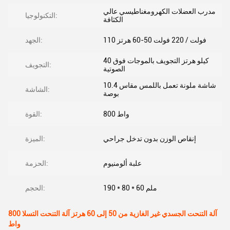
مدرب العضلات الكهرومغناطيسي عالي
التكنولوجيا:
الكثافة
110 فولت / 220 فولت 50-60 هرتز
الجهد:
40 كيلو هرتز التجويف بالموجات فوق
التجويف:
الصوتية
شاشة ملونة تعمل باللمس مقاس 10.4
الشاشة:
بوصة
800 واط
القوة:
إنقاص الوزن بدون تدخل جراحي
الميزة:
علبة ألومنيوم
الحزمة:
190 * 80 * 60 ملم
الحجم:
آلة التنحت الجسدي غير الغازية من 50 إلى 60 هرتز آلة التنحت التسلا 800
واط