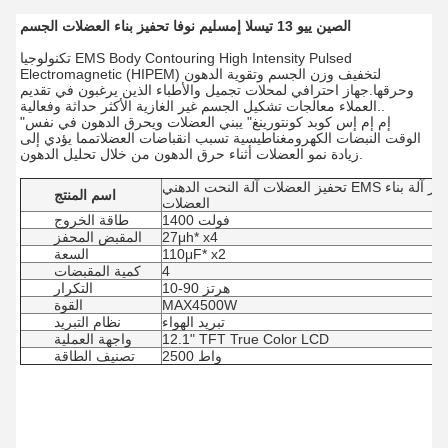
الصين ييو 13 تيسلا إمسليم نوفا تحفيز بناء العضلات الجسم
تكنولوجيا EMS Body Contouring High Intensity Pulsed
Electromagnetic (HIPEM) لتخفيف وزن الجسم وتقوية الدهون
وحرقها.جهاز احترافي لمحلات تجميل والأطباء الذين يرغبون في تقديم
العملاء معالجات تشكيل الجسم غير الغازية الأكثر حداثة وفعالية..
"إم إم إس كوبد كونتورينغ" يبني العضلات ويحرق الدهون في نفس
الوقت النبضات الكهرومغناطيسية تسبب انقباضات العضلاتمما يؤدي إلى
زيادة نمو العضلات أثناء حرق الدهون من خلال تحليل الدهون.
تحفيز العضلات آلة النحت الدهني EMS النحت بناء الجسم المحفز آلة بناء
اسم المنتج
العضلات
1400 فولت
طاقة الخروج
27μh* x4
المقبض المحفز
110μF* x2
السعة
4
كمية المقبضات
10-90 هرتز
التكرار
MAX4500W
القوة
تبريد الهواء
نظام التبريد
12.1" TFT True Color LCD
واجهة العملية
2500 واط
تصنيف الطاقة