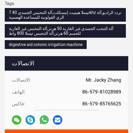
Tags:
7 تيسلا هيميت إمسكلت,آلة التنحيس الجسدي 40khz تردد الراديو,آلة
الري القولونية للمساعدة الهضمية
آلة التنحت الجسدي غير الغازية 50 هرتز,آلة التنحيس غير الغازية
للجسم 60 هرتز,آلة التنحيس تيسلا 800 واط
digestive aid colonic irrigation machine
الاتصالات
Mr. Jacky Zhang
الاتصالات:
86-579-81028989
الهاتف:
86-579-85765625
فاكس: