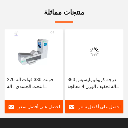
منتجات مماثلة
360 درجة كريوليبوليسيس
220 فولت 380 فولت آلة
آلة تخفيف الوزن 4 معالجة
النحت الجسدي ، آلة
تجميد الدهون
هيدروثيرابي القولون فائقة
البخار
احصل على أفضل سعر
احصل على أفضل سعر