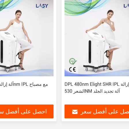
DPL 480nm Elight SHR IPL إزالة
الشعر 530NM آلة تجديد الجلد
صل على أفضل سعر
احصل على أفضل س