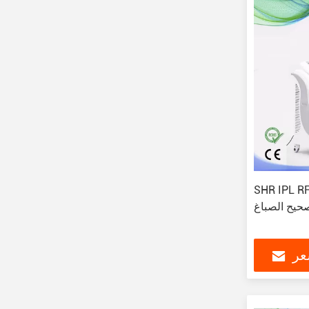
SHR IPL الديود الليزر إزالة الشعر آلة
حيح الصباغ
عر