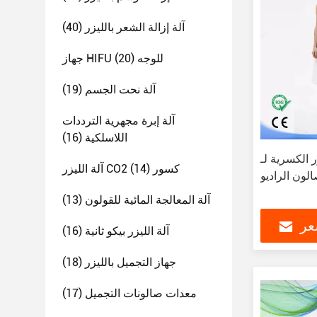
آلة إزالة الشعر بالليزر
(40)
جهاز HIFU للوجه
(20)
آلة نحت الجسم
(19)
آلة إبرة مجهرية الترددات
اللاسلكية
(16)
سرية لـ CO2 في
آلة الليزر CO2 كسور
(14)
لون الراديو
آلة المعالجة المائية للقولون
(13)
عر
آلة الليزر بيكو ثانية
(16)
جهاز التجميل بالليزر
(18)
معدات صالونات التجميل
(17)