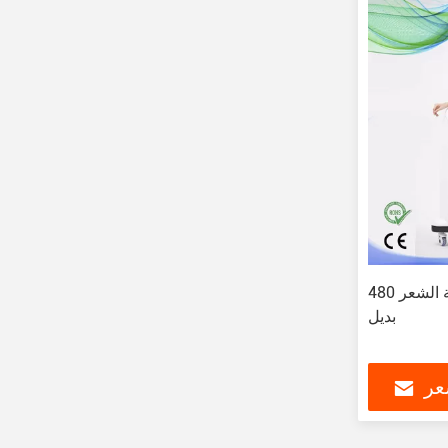
آلة إزالة الشعر 480nm IPL مع مصباح
بديل
عر