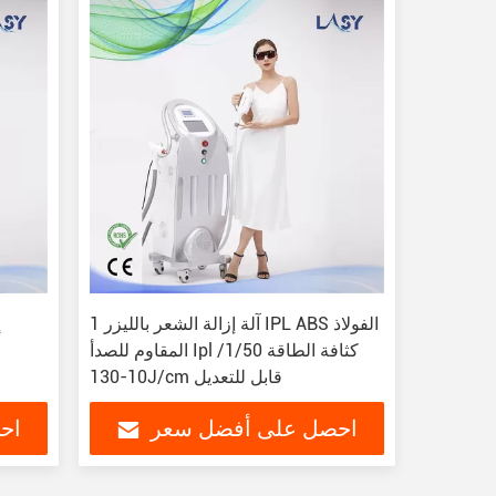
1 آلة إزالة الشعر بالليزر IPL ABS الفولاذ
المقاوم للصدأ Ipl كثافة الطاقة 1/50/
10-130J/cm قابل للتعديل
احصل على أفضل سعر
اح