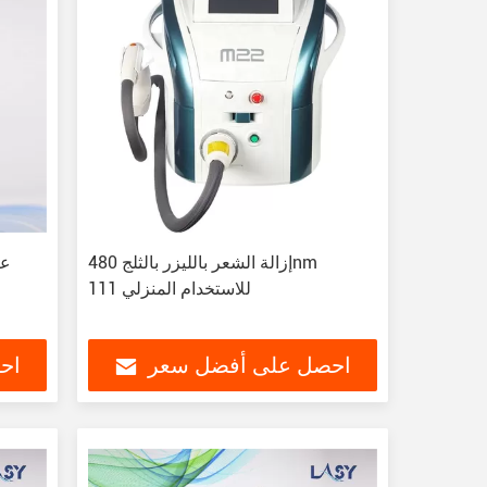
إزالة الشعر بالليزر بالثلج 480nm
للاستخدام المنزلي 111
احصل على أفضل سعر
اح