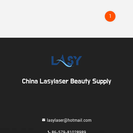
1
China Lasylaser Beauty Supply
lasylaser@hotmail.com
86-579-81028989