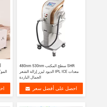
480nm 530nm سطح المكتب SHR
أ
الديود ليزر إزالة الشعر IPL ICE معدات
الموك
الجمال الباردة
احصل على أفضل سعر
اح