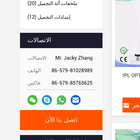
ملحقات آلة التجميل
(20)
إمدادات التجميل
(12)
الاتصالات
Mr. Jacky Zhang
الاتصالات:
86-579-81028989
الهاتف:
86-579-85765625
فاكس:
عر
اتصل بنا الآن