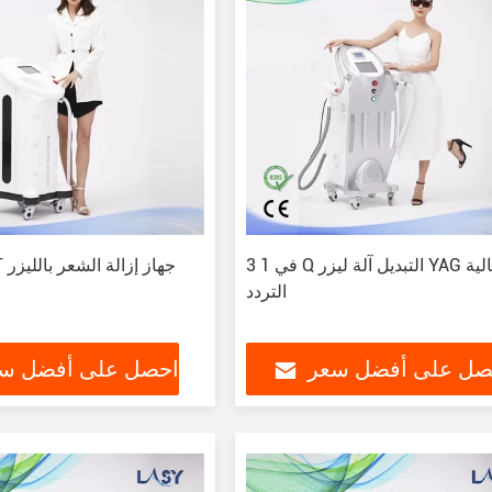
3 في 1 Q التبديل آلة ليزر YAG عالية
IPL OPT جهاز إزالة الشعر بالليزر
التردد
صل على أفضل سعر
احصل على أفضل س