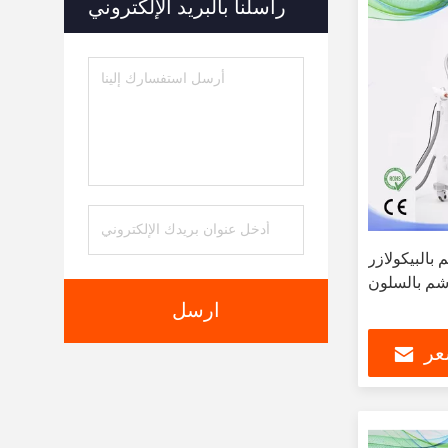
راسلنا بالبريد الإلكتروني
كولازر (IPL SHR) ،
ارسل
عر