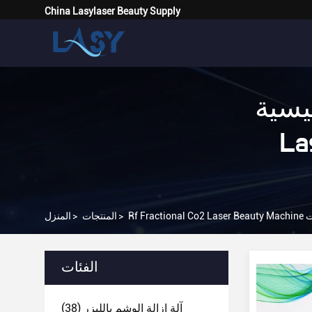
China Lasylaser Beauty Supply
Rf Fractio
 15
ترنت
>
المنتجات
>
المنزل
الفئات
آلة إزالة الوشم بالليزر
(38)