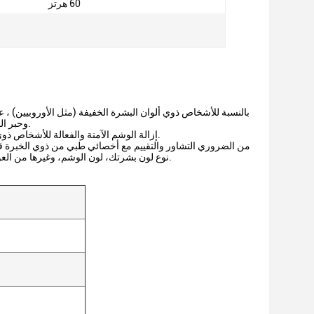
60 هرتز
بالنسبة للأشخاص ذوي ألوان البشرة الخفيفة (مثل الأوروبيين) ، عادة 
وحبر الوشم، والأشخاص ذوو البشرة الفاتحة يميلون إلى أن يكون لديهم قدرة أقل على امتصاص الصبغة.
إزالة الوشم الآمنة والفعالة للأشخاص ذوي ألوان بشرة داكنةويمكن للمهنيين الطبيين تعديل وتخصيص معايير العلاج وفقا للظروف الفردية.
من الضروري التشاور والتقييم مع أخصائي طبي من ذوي الخبرة قبل ا
نوع لون بشرتك، لون الوشم، وغيرها من العوامل ذات الصلة، وتوفير خطة علاج شخصية والتوصيات. وهذا يضمن السلامة وأفضل نتائج العلاج.