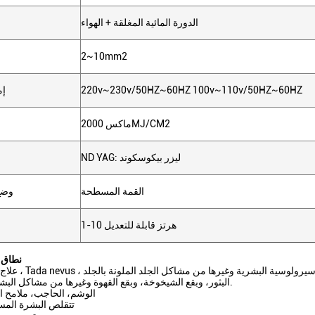
الدورة المائية المغلقة + الهواء
2~10mm2
220v~230v/50HZ~60HZ 100v~110v/50HZ~60HZ
إم
ماكس 2000MJ/CM2
ND YAG: ليزر بيكوسكوند
القمة المسطحة
وضع 
1-10 هرتز قابلة للتعديل
نطاق 
(2) البثور، وبقع الشيخوخة، وبقع القهوة وغيرها من مشاكل البشرة الملونة.
(3) الوشم، الحاجب، ملامح ا
(4) تتقلص البشرة الم