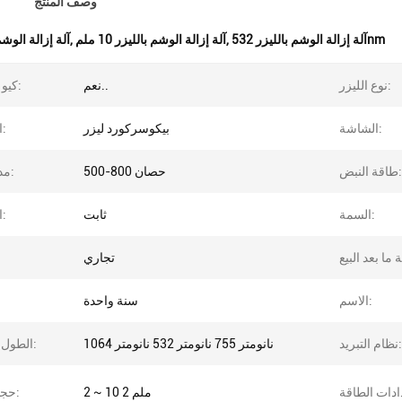
وصف المنتج
آلة إزالة الوشم بالليزر 532nm
,
آلة إزالة الوشم بالليزر 10 ملم
,
آلة إزالة الوشم
نوع الليزر:
نعم..
كيو سويتش:
الشاشة:
بيكوسركورد ليزر
اسم آخر:
طاقة النبض:
500-800 حصان
مدة النبض:
السمة:
ثابت
الأسلوب:
تجاري
ال
الاسم:
سنة واحدة
نظام التبريد:
1064 نانومتر 755 نانومتر 532 نانومتر
الطول الموجي:
2 ~ 10 ملم 2
حجم البقعة: