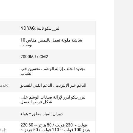
ND YAG: ليزر بيكو ثانية
شاشة ملونة تعمل باللمس مقاس 10
بوصات
2000MJ / CM2
تجديد الجلد ، إزالة الوشم ، تحسين حب
الشباب
الدعم عبر الإنترنت ، الدعم الفني للفيديو
خدمة ما بعد البيع:
ليزر بيكو ليزر لإزالة صبغات الوشم على
شكل قرص العسل
دوران المياه مغلق + هواء
220 فولت ~ 230 فولت / 50 هرتز ~ 60
هرتز 100 فولت ~ 110 فولت / 50 هرتز ~
إمدادات الطاقة: