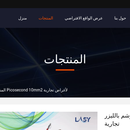
حول بنا
عرض الواقع الافتراضي
المنتجات
منزل
المنتجات
آلة إزالة الوشم بالليزر Picosecond 10mm2 لأغراض تجارية
المن
Picosecond 10mm لأغراض
تجارية