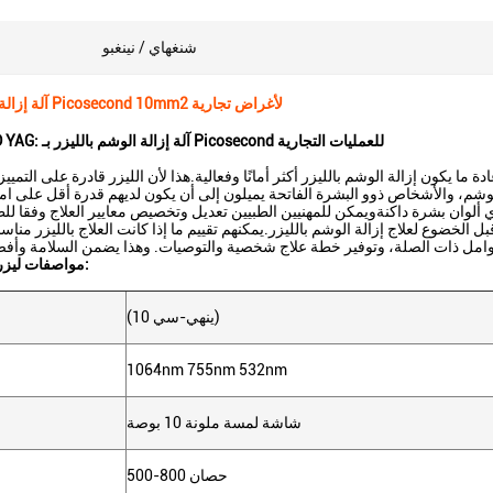
شنغهاي / نينغبو
آلة إزالة الوشم بالليزر Picosecond 10mm2 لأغراض تجارية
Q-Switch ND YAG: آلة إزالة الوشم بالليزر بـ Picosecond للعمليات التجارية
ما يكون إزالة الوشم بالليزر أكثر أمانًا وفعالية.هذا لأن الليزر قادرة على التمييز
لخضوع لعلاج إزالة الوشم بالليزر.يمكنهم تقييم ما إذا كانت العلاج بالليزر مناسب
مواصفات ليزر الجمال البيكو:
(ينهي-سي 10)
1064nm 755nm 532nm
شاشة لمسة ملونة 10 بوصة
500-800 حصان