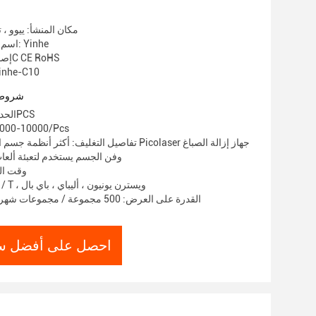
مكان المنشأ: ييوو ، 
اسم العلامة التجارية: Yinhe
إصدار الشهادات: 3C CE RoHS
رقم الموديل: -C10
شروط 
الحد الأدنى لكمية: 1PCS
الأسعار: -10000/Pcs
تفاصيل التغليف: أكثر أنظمة جسم السيارات شيوعًا aser
وفن الجسم يستخدم لتعبئة ألعا
وقت التسلي
شروط الدفع: T / T ، ويسترن يونيون ، أليباي ، باي بال
القدرة على العرض: 500 مجموعة / مجموعات شهر ليزر بيكو بيوتي
احصل على أفضل س