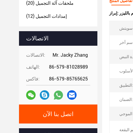
تفاصيل المنتج
ملحقات آلة التجميل
(20)
 بالليزر
إبراز:
إمدادات التجميل
(12)
الاتصالات
Mr. Jacky Zhang
الاتصالات:
86-579-81028989
الهاتف:
86-579-85765625
فاكس:
تطبيق:
الضمان:
اتصل بنا الآن