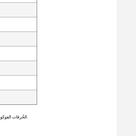
(1) علاج الكلوآسما ، Tada nevus ، الخُرقات الفوكوسيرولوسية البشرية وغيرها من مشاكل الجلد الملونة بالجلد.