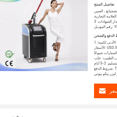
تفاصيل المنتج
تشجيانغ ، الصين
Yinhe
الدفع والشحن
USD 3000
Picol جهاز إزالة الصباغ
ب الطبيب: علب
م: 2-5 أيام
عر