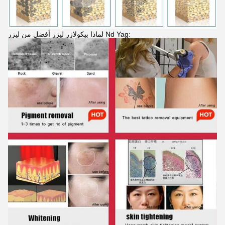
لماذا بيكولازر ليزر أفضل من ليزر Nd Yag: