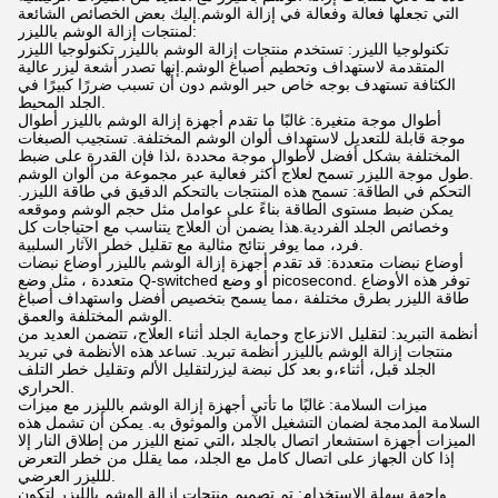
التي تجعلها فعالة وفعالة في إزالة الوشم.إليك بعض الخصائص الشائعة
لمنتجات إزالة الوشم بالليزر:
تكنولوجيا الليزر: تستخدم منتجات إزالة الوشم بالليزر تكنولوجيا الليزر
المتقدمة لاستهداف وتحطيم أصباغ الوشم.إنها تصدر أشعة ليزر عالية
الكثافة تستهدف بوجه خاص حبر الوشم دون أن تسبب ضررًا كبيرًا في
الجلد المحيط.
أطوال موجة متغيرة: غالبًا ما تقدم أجهزة إزالة الوشم بالليزر أطوال
موجة قابلة للتعديل لاستهداف ألوان الوشم المختلفة. تستجيب الصبغات
المختلفة بشكل أفضل لأطوال موجة محددة ،لذا فإن القدرة على ضبط
طول موجة الليزر تسمح لعلاج أكثر فعالية عبر مجموعة من ألوان الوشم.
التحكم في الطاقة: تسمح هذه المنتجات بالتحكم الدقيق في طاقة الليزر.
يمكن ضبط مستوى الطاقة بناءً على عوامل مثل حجم الوشم وموقعه
وخصائص الجلد الفردية.هذا يضمن أن العلاج يتناسب مع احتياجات كل
فرد، مما يوفر نتائج مثالية مع تقليل خطر الآثار السلبية.
أوضاع نبضات متعددة: قد تقدم أجهزة إزالة الوشم بالليزر أوضاع نبضات
متعددة ، مثل وضع Q-switched أو وضع picosecond. توفر هذه الأوضاع
طاقة الليزر بطرق مختلفة ،مما يسمح بتخصيص أفضل واستهداف أصباغ
الوشم المختلفة والعمق.
أنظمة التبريد: لتقليل الانزعاج وحماية الجلد أثناء العلاج، تتضمن العديد من
منتجات إزالة الوشم بالليزر أنظمة تبريد. تساعد هذه الأنظمة في تبريد
الجلد قبل، أثناء،و بعد كل نبضة ليزرلتقليل الألم وتقليل خطر التلف
الحراري.
ميزات السلامة: غالبًا ما تأتي أجهزة إزالة الوشم بالليزر مع ميزات
السلامة المدمجة لضمان التشغيل الآمن والموثوق به. يمكن أن تشمل هذه
الميزات أجهزة استشعار اتصال بالجلد ،التي تمنع الليزر من إطلاق النار إلا
إذا كان الجهاز على اتصال كامل مع الجلد، مما يقلل من خطر التعرض
للليزر العرضي.
واجهة سهلة الاستخدام: تم تصميم منتجات إزالة الوشم بالليزر لتكون