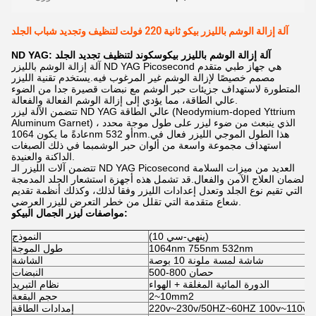
آلة إزالة الوشم بالليزر بيكو ثانية 220 فولت لتنظيف وتجديد شباب الجلد
ND YAG: آلة إزالة الوشم بالليزر بيكوسكوند لتنظيف تجديد الجلد
آلة إزالة الوشم بالليزر ND YAG Picosecond هي جهاز طبي متقدم
مصمم خصيصًا لإزالة الوشم غير المرغوب فيه.يستخدم تقنية الليزر
المتطورة لاستهداف جزيئات حبر الوشم مع نبضات قصيرة جدا من الضوء
عالي الطاقة، مما يؤدي إلى إزالة الوشم الفعالة والفعالة.
تتضمن الآلة ليزر ND YAG عالي الطاقة (Neodymium-doped Yttrium
Aluminum Garnet) الذي ينبعث من ضوء ليزر على طول موجة محدد ،
عادةً ما يكون 1064nm أو 532nm.هذا الطول الموجي الليزر فعال في
استهداف مجموعة واسعة من ألوان حبر الوشمبما في ذلك الصبغات
الداكنة والعنيدة.
تتضمن آلات الليزر الـ ND YAG Picosecond العديد من ميزات السلامة
لضمان العلاج الآمن والفعال.قد تشمل هذه أجهزة استشعار الجلد المدمجة
التي تقيم نوع الجلد وتعدل إعدادات الليزر وفقا لذلك، وكذلك أنظمة تقديم
شعاع متقدمة التي تقلل من خطر التعرض لليزر العرضي.
مواصفات ليزر الجمال البيكو:
(ينهي-سي 10)
النموذج
1064nm 755nm 532nm
طول الموجة
شاشة لمسة ملونة 10 بوصة
الشاشة
500-800 حصان
النبضات
الدورة المائية المغلقة + الهواء
نظام التبريد
2~10mm2
حجم البقعة
220v~230v/50HZ~60HZ 100v~110v/
إمدادات الطاقة