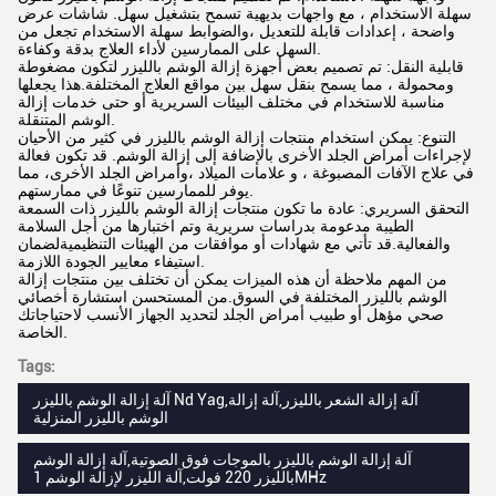
سهلة الاستخدام ، مع واجهات بديهية تسمح بتشغيل سهل. شاشات عرض
واضحة ، إعدادات قابلة للتعديل ،والضوابط سهلة الاستخدام تجعل من
السهل على الممارسين لأداء العلاج بدقة وكفاءة.
قابلية النقل: تم تصميم بعض أجهزة إزالة الوشم بالليزر لتكون مضغوطة
ومحمولة ، مما يسمح بنقل سهل بين مواقع العلاج المختلفة.هذا يجعلها
مناسبة للاستخدام في مختلف البيئات السريرية أو حتى خدمات إزالة
الوشم المتنقلة.
التنوع: يمكن استخدام منتجات إزالة الوشم بالليزر في كثير من الأحيان
لإجراءات أمراض الجلد الأخرى بالإضافة إلى إزالة الوشم. قد تكون فعالة
في علاج الآفات المصبوغة ، و علامات الميلاد ،وأمراض الجلد الأخرى، مما
يوفر للممارسين تنوعًا في ممارستهم.
التحقق السريري: عادة ما تكون منتجات إزالة الوشم بالليزر ذات السمعة
الطيبة مدعومة بدراسات سريرية وتم اختبارها من أجل السلامة
والفعالية.قد تأتي مع شهادات أو موافقات من الهيئات التنظيميةلضمان
استيفاء معايير الجودة اللازمة.
من المهم ملاحظة أن هذه الميزات يمكن أن تختلف بين منتجات إزالة
الوشم بالليزر المختلفة في السوق.من المستحسن استشارة أخصائي
صحي مؤهل أو طبيب أمراض الجلد لتحديد الجهاز الأنسب لاحتياجاتك
الخاصة.
Tags:
آلة إزالة الوشم بالليزر Nd Yag,آلة إزالة الشعر بالليزر,آلة إزالة
الوشم بالليزر المنزلية
آلة إزالة الوشم بالليزر بالموجات فوق الصوتية,آلة إزالة الوشم
بالليزر 220 فولت,آلة الليزر لإزالة الوشم 1MHz