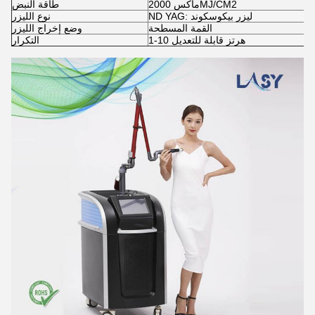
ماكس 2000MJ/CM2
طاقة النبض
ND YAG: ليزر بيكوسكوند
نوع الليزر
القمة المسطحة
وضع إخراج الليزر
1-10 هرتز قابلة للتعديل
التكرار