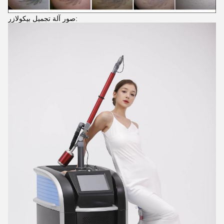
صور آلة تجميل بيكولازر: