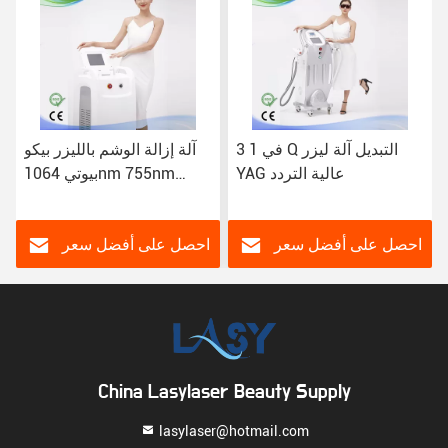
3 في 1 Q التبديل آلة ليزر
آلة إزالة الوشم بالليزر بيكو
YAG عالية التردد
بيوتي 1064nm 755nm
532nm الطول الموجي
احصل على أفضل سعر
احصل على أفضل سعر
China Lasylaser Beauty Supply
lasylaser@hotmail.com