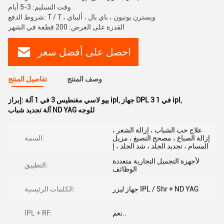
وقت التسليم: 3-5 أيام
شروط الدفع: T / T ، ويسترن يونيون ، باي بال ، أليباي
القدرة على العرض: 200 قطعة في الشهر
احصل على أفضل سعر
وصف المنتج
تفاصيل المنتج
,
جهاز DPL 3 في 1 ipl
,
ييو لاسي مغنطيس 3 في 1 آلة ipl
إبراز:
آلة تجديد شباب ND YAG للوجه
علاج حب الشباب ، إزالة الشعر ،
إزالة الصباغ ، مصحح التصبغ ، مزيل
السمة:
المسام ، تجديد الجلد ، شد الجلد ، إ
لأجهزة التجميل التجارية متعددة
التطبيق:
الوظائف
جهاز ليزر IPL / Shr + ND YAG
الكلمات الرئيسية:
نعم..
IPL + RF: