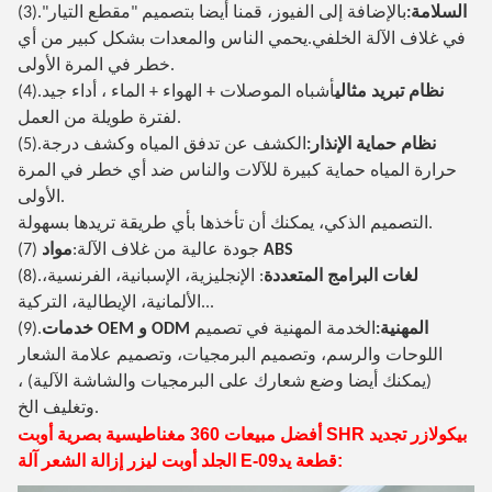
السلامة:
بالإضافة إلى الفيوز، قمنا أيضا بتصميم "مقطع التيار"
(3).
في غلاف الآلة الخلفي.يحمي الناس والمعدات بشكل كبير من أي
خطر في المرة الأولى.
نظام تبريد مثالي
أشباه الموصلات + الهواء + الماء ، أداء جيد
(4).
لفترة طويلة من العمل.
نظام حماية الإنذار:
الكشف عن تدفق المياه وكشف درجة
(5).
حرارة المياه حماية كبيرة للآلات والناس ضد أي خطر في المرة
الأولى.
التصميم الذكي، يمكنك أن تأخذها بأي طريقة تريدها بسهولة.
مواد ABS
(7) جودة عالية من غلاف الآلة:
لغات البرامج المتعددة
: الإنجليزية، الإسبانية، الفرنسية،
(8).
الألمانية، الإيطالية، التركية...
خدمات OEM و ODM المهنية:
الخدمة المهنية في تصميم
(9).
اللوحات والرسم، وتصميم البرمجيات، وتصميم علامة الشعار
(يمكنك أيضا وضع شعارك على البرمجيات والشاشة الآلية) ،
وتغليف الخ.
أفضل مبيعات 360 مغناطيسية بصرية أوبت SHR بيكولازر تجديد
قطعة يد:
الجلد أوبت ليزر إزالة الشعر آلة E-09