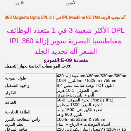
الأبيض
اللون:
360 Magneto Optic DPL 3 في 1 IPL Machine ND YAG آلة تجديد الوجه
الأكثر شعبية 3 في 1 متعدد الوظائف DPL
IPL 360 مغناطيسيا البصرية سوبر إزالة
الشعر آلة تجديد الجلد
:E-09 متعددة
النموذج
المواصفات الخاصة بجهاز التجميل E-09:
430nm/480nm/530nm/580nm/640nm
طول الموجة
الليزر: 1064nm / 532nm / 755nm
8.4 بوصة شاشة لمس TCT اللون
واجهة التشغيل
الجزء الضوئي: 1-10 هرتز
التكرار
الجزء الليزر: 1-6 هرتز
الجزء الضوئي: 0-60J/cm2 ((IPL)
الطاقة
الجزء الليزر: 1500 ميجاول
الضوء الكهربائي: 1500 واط
الطاقة الخارجة
الليزر: 600 واط
1064nm& 532nm& 755nm
رأس المعالجة بالليزر
أشباه الموصلات + الرياح + الماء
نظم التبريد
220V ((110V) / 15A 50Hz ((60H)
طاقة المدخل