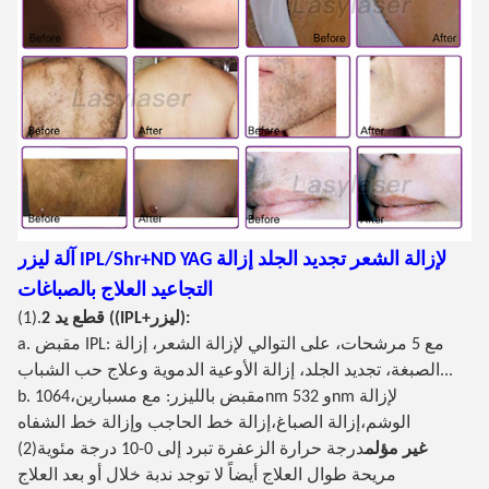
آلة ليزر IPL/Shr+ND YAG لإزالة الشعر تجديد الجلد إزالة
التجاعيد العلاج بالصباغات
2 قطع يد ((IPL+ليزر):
(1).
a. مقبض IPL: مع 5 مرشحات، على التوالي لإزالة الشعر، إزالة
الصبغة، تجديد الجلد، إزالة الأوعية الدموية وعلاج حب الشباب...
b. مقبض بالليزر: مع مسبارين،1064nm و 532nm لإزالة
الوشم،إزالة الصباغ،إزالة خط الحاجب وإزالة خط الشفاه
غير مؤلم
درجة حرارة الزعفرة تبرد إلى 0-10 درجة مئوية
(2)
مريحة طوال العلاج أيضاً لا توجد ندبة خلال أو بعد العلاج