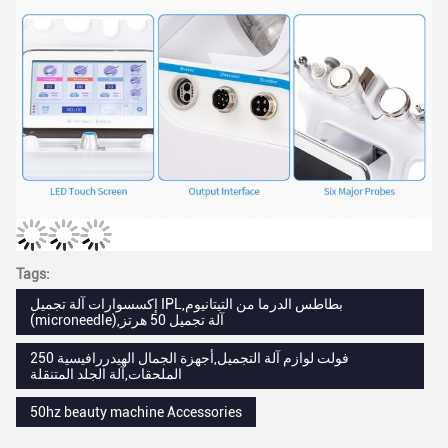
Tags:
إكسسوارات آلة تجميل IPL,بطاطس الدرما من التيتانيوم
(microneedle),آلة تجميل 50 هرتز
250 فولت لوازم آلة التجميل,أجهزة الجمال الهيدررافيسية
الملحقات,آلة الجلد المتنقلة
50hz beauty machine Accessories