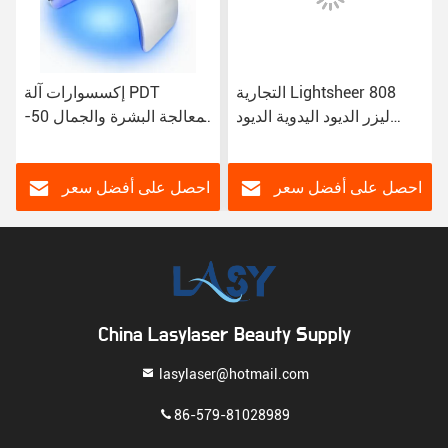
التجارية Lightsheer 808
إكسسوارات آلة PDT
ليزر الديود اليدوية الديود
لمعالجة البشرة والجمال 50-
الليزر المحمول
60 هرتز لإزالة حب الشباب
احصل على أفضل سعر
احصل على أفضل سعر
China Lasylaser Beauty Supply
lasylaser@hotmail.com
86-579-81028989