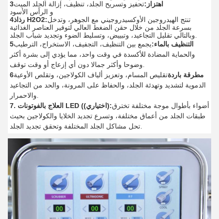
3اهتزاز:
تحفيز وتسريح الجلد، تنظيف، إزالة الجلد الميت
و الرأس الأسود
تنتج الهيدروجين الأوكسيدروجيني مع الجوهر، وتدخل
4رذاذ H2O2:
بسرعة الجلد من خلال حقن الضغط العالي لتوفير العناصر الغذائية
وبالتالي تقليل التجاعيد، وتبييض، وتسليط الضوء وتجديد شباب الجلد.
5التنظيف بالماء:
يجمع بين التنظيف، التجفيف، الاستخراج، الترطيب
والحماية المضادة للأكسدة في وقت واحد، مما يؤدي إلى بشرة أكثر
وضوحا وأكثر جمالا دون أي إزعاج أو وقت توقف.
6مطرقة باردة
تقليص المسام، وتعزيز ألياف الكولاجين، وتقلص الأوعية
الدموية لتشديد وتهدئة الجلد، والحفاظ على المرونة، والحد من التجاعيد
والاحمرار.
أضواء بأطوال موجة مختلفة تخترق
7. العلاج بالفوتونات LED ((اختياري):
طبقات الجلد من أعماق مختلفة، وتسرع تجديد الخلايا والكولاجين بحيث
تحل مشاكل الجلد المختلفة وتحقق تجديد الجلد.