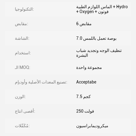
الماس اللوازم الطبية + Hydro
التكنولوجيا:
+ Oxygen + فوتون
6 مقابض
مقابض:
7.0 بوصة تعمل باللمس
الشاشة:
تنظيف الوجه وتجديد شباب
استخدام:
البشرة
مجموعة واحدة
الـ MOQ:
Acceptabe
تصنيع المعدات الأصلية وأوديإم:
7.5 كجم
الوزن:
250 فولت
أقصى انتاج:
ميكروديمابراسيون
مُكَمِّلات: