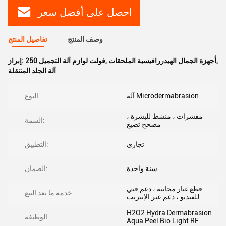
احصل على أفضل سعر
وصف المنتج
تفاصيل المنتج
,
أجهزة الجمال الهيدررافيسية الملحقات
,
250 فولت لوازم آلة التجميل
إبراز:
آلة الجلد المتنقلة
آلة Microdermabrasion
النوع:
مقشرات ، منشط للبشرة ،
السمة:
مصحح تصبغ
تجاري
التطبيق:
سنة واحدة
الضمان:
قطع غيار مجانية ، دعم فني
خدمة ما بعد البيع:
للفيديو ، دعم عبر الإنترنت
H2O2 Hydra Dermabrasion
الوظيفة:
Aqua Peel Bio Light RF