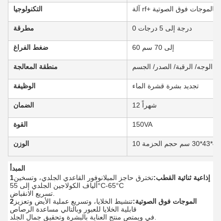
آلة rf+ بالموجات فوق الصوتية
التكنولوجيا
0 درجة إلى 5 درجات
مطرقة
60 إلى 70 سم
ضغط الفراغ
/ الوجه/ الرقبة/ الصدر/ الجسم
منطقة المعالجة
تجديد بشرة قشرة الماء
الوظيفة
12 شهراً
الضمان
150VA
القوة
ة
الوزن
المبدأ
1إذاعية ثنائية القطب:
تخترق حاجز الميلانوفور القاعدي الجلدي، وتسخين
ألياف الكولاجين الجلدي إلى 55°C-65°C
تسريع الانقباض.
2الموجات فوق الصوتية:
تنشيط الخلايا، وتسريع عملية الأيض وتعزيز
قابلية الخلايا للعبور وبالتالي مساعدة الرصاص
في ويمتص منتج العناية بالبشرة وتحقيق جمال الجلد.