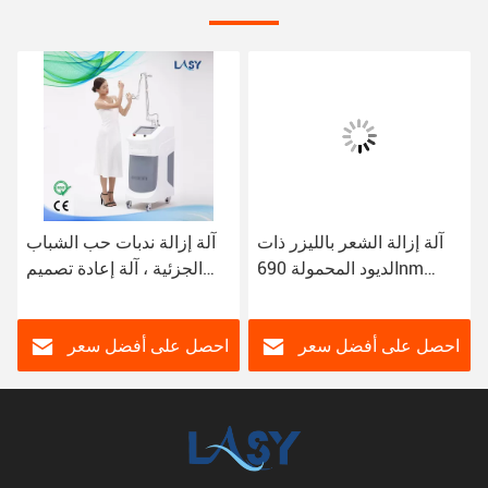
آلة إزالة الشعر بالليزر ذات
آلة إزالة ندبات حب الشباب
الديود المحمولة 690nm
الجزئية ، آلة إعادة تصميم
Alma
سطح ليزر ثاني أكسيد
الكربون
احصل على أفضل سعر
احصل على أفضل سعر