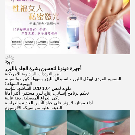
أجهزة فوتونا لتحسين بشرة الجلد بالليزر
ليزر الترددات الراديوية الأمريكية
التصميم الفردي لهيكل الليزر ، استبدال الليزر بسهولة كبيرة والصيانة
اليومية السهلة ؛
الشاشة: شاشة LCD ملونة لمس 10.4
تحكم برنامج إنساني، إنتاج ليزر مستقر، أكثر أمانا
ذكي الذراع المفصلية، دقة عالية
أداء ممتاز، لا يؤثر على حياة الناس العادية والدراسة
التعبئة: علبة من سبيكة الألومنيوم