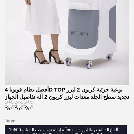
أفضل نظام فوتونا 4D TOP نوعية جزئية كربون 2 ليزر
تجديد سطح الجلد معدات ليزر كربون 2 آلة تفاصيل الجهاز
Tags:
آلة إزالة ندوب حب الشباب 10600nm,آلة إزالة الشعر بالليزر ذات