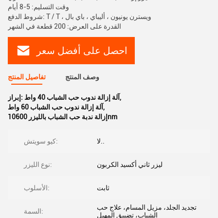
وقت التسليم: 5-8 أيام
شروط الدفع: T / T ، ويسترن يونيون ، أليباي ، باي بال
القدرة على العرض: 200 قطعة في الشهر
احصل على أفضل سعر
وصف المنتج
تفاصيل المنتج
,
آلة إزالة ندوب حب الشباب 40 واط
إبراز:
,
آلة إزالة ندوب حب الشباب 60 واط
إزالة ندبة حب الشباب بالليزر 10600nm
لا..
كيو سويتش:
ليزر ثاني أكسيد الكربون
نوع الليزر:
ثابت
الأسلوب:
تجديد الجلد، مزيل المسام، علاج حب
السمة:
الشباب، تضييق المهبل