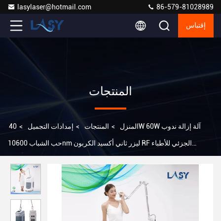
lasylaser@hotmail.com
86-579-81028989
إقتباس
المنتجات
المنزل
>
المنتجات
>
إمدادات التجميل
>
40W 60W آلة إزالة ندوب
حب الشباب 10600nm ليزر ثاني أكسيد الكربون RF الجزئي للأطباء
العيادات المستشفيات