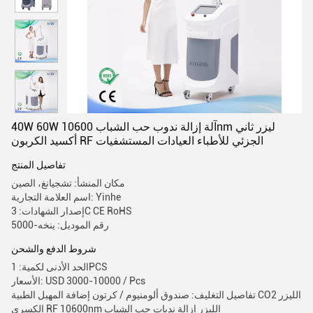
40W 60W آلة إزالة ندوب حب الشباب 10600nm ليزر ثاني
أكسيد الكربون RF الجزئي للأطباء العيادات المستشفيات
تفاصيل المنتج
مكان المنشأ: تشجيانغ، الصين
اسم العلامة التجارية: Yinhe
إصدار الشهادات: 3C CE RoHS
رقم الموديل: ينخه-5000
شروط الدفع والشحن
الحد الأدنى لكمية: 1PCS
الأسعار: USD 3000-10000 / Pcs
تفاصيل التغليف: صندوق ألومنيوم / كرتون إضافة المهبل الطبية CO2 الليزر
الكسري RF 10600nm الليزر إزالة ندبات حب الشباب