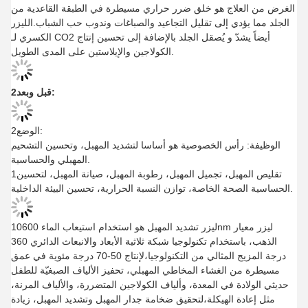
الغرض من العلاج هو خلق ضرر حراري مسيطرة في الطبقة القاعدية من
الجلد مما يؤدي إلى تقليل التجاعيد والصباغات وندوب حب الشباب.الليزر
الكسري لـ CO2 أيضاً يشدّ و يُصقل الجلد بالإضافة إلى تحسين إنتاج
الكولاجين والإيلاستين على المدى الطويل.
2قبل وبعد:
الوضع2:
الوظيفة: رأس الخصوصية هو أساسا لتشديد المهبل، وتحسين التشحيم
المهبلي والحساسية.
1تقليص المهبل، تجميل المهبل، رطوبة المهبل، صيانة المهبل، لتحسين
الحساسية الصحة الخاصة، توازن النسبة الحرارية، تحسين البيئة الداخلية.
ليزر تشديد المهبل هو استخدام استيعاب الماء 10600nm ليزر معيار
الذهب، باستخدام تكنولوجيا شبكة ثلاثية الأبعاد والانبعاث الدائري 360
درجة المزيج المثالي من التكنولوجيا،لإنتاج 50-70 درجة مئوية في عمق
مسيطرة من الغشاء المخاطي المهبلي، تحفيز الألياف الصبغيّة للطفل
حديثي الولادة في المعدة، وألياف الكولاجين المتضررة، والألياف المرنة،
مثل إعادة الهيكلة،لتحقيق ضخامة جدار المهبل وتشديد المهبل، زيادة