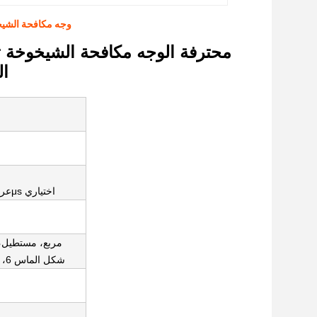
10600nm ندبة حب الشباب بعد ا
ال
2عرض النبض: 200 إلى 500μs اختياري
مربع، مستطيل، 
شكل الماس 6، خط أو رسومات مخصصة