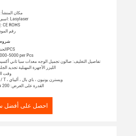
مكان المنشأ: 
اسم العلامة التجارية: Lasylaser
إصدار الشهادات: CE ROHS
رقم الموديل
شروط 
الحد الأدنى لكمية: 1PCS
الأسعار: -5000 per Pcs
تفاصيل التغليف: صالون تجميل الوجه معدات سبا ثاني أكسي
الليزر الأجهزة المهبلية تجديد الج
وقت التسلي
شروط الدفع: T / T ، ويسترن يونيون ، باي بال ، أليباي
القدرة على العرض: 200 قطعة في الشهر
احصل على أفضل س