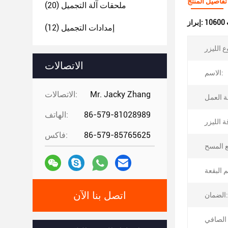
تفاصيل المنتج
ملحقات آلة التجميل
(20)
إبراز:
إمدادات التجميل
(12)
الاتصالات
الاسم:
Mr. Jacky Zhang
الاتصالات:
86-579-81028989
الهاتف:
86-579-85765625
فاكس:
اتصل بنا الآن
الضمان: