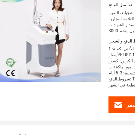
التجاعيد
تفاصيل المنتج
تشجيانغ، الصين
: ينخه-3000
الدفع والشحن
USD 1000
د الكربون كسور
لد صور ماكينة ت
م: 3-5 أيام
عر