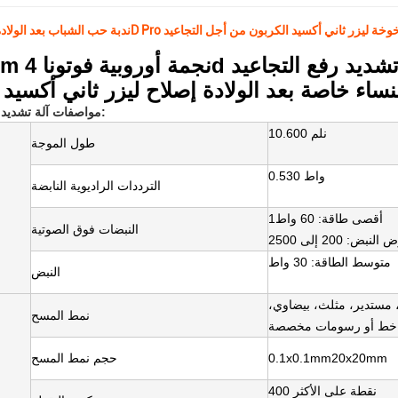
لولادة 4D Pro وجه مكافحة الشيخوخة ليزر ثاني أكسيد الكربون من أجل التجاعيد
10600nm نجمة أوروبية 
نساء خاصة بعد الولادة إصلاح ليزر ثاني أكسيد 
مواصفات آلة تشديد المهبل بالليزر:
10.600 نلم
طول الموجة
0.530 واط
الترددات الراديوية النابضة
1أقصى طاقة: 60 واط
النبضات فوق الصوتية
متوسط الطاقة: 30 واط
النبض
مستدير، مثلث، بيضاوي،
نمط المسح
0.1x0.1mm20x20mm
حجم نمط المسح
400 نقطة على الأكثر