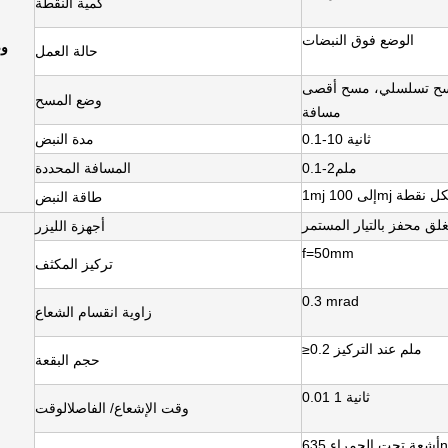
كمية النقطة
الوضع فوق النبضات
وض
حالة العمل
ح تسلسلي، مسح أقصى
وضع المسح
مسافة
0.1-10 ثانية
مدة النبض
0.1-2ملم
المسافة المحددة
طاقة النبض
غلق محفز بالتيار المستمر
أجهزة الليزر
f=50mm
تركيز المكثف
0.3 mrad
زاوية انقسام الشعاع
≥0.2 ملم عند التركيز
حجم البقعة
0.01 1 ثانية
وقت الإشعاع
/ الفاصل
الوقت
اء 635nm