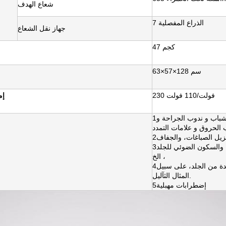
شعاع الهدف
7 الذراع المفصلية
جهاز نقل الشعاع
47 كجم
63×57×128 سم
230 فولت/110 فولت
إم
1إزالة ندوب حب الشباب و ندوب الجراحة و
الحروق و علامات التمدد
يزيل الصباغات، والجفاف
3تحسين مرونة الجلد ، والسكون الضوئي للجلد
، الخ
4إزالة الأجزاء الزائدة من الجلد، على سبيل
المثال الثآليل.
5إضطرابات مهبلية