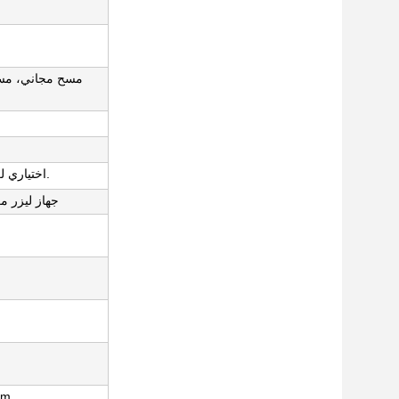
مسح مجاني، مس
1mj إلى 100mj اختياري لكل نقطة.
جهاز ليزر م
أشعة تحت الحمر