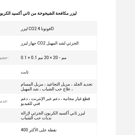
ليزر مكافحة الشيخوخة من ثاني أكسيد الكربون
ليزر CO2 فوتونا 4D
جهاز ليزر CO2 الجزئي لشد المهبل
0.1 × 0.1 مم - 20 × 20 مم
حجم نمط المسح:
ثابت
تجديد الجلد ، مزيل التجاعيد ، مزيل المسام
، علاج حب الشباب ، شد المهبل
قطع غيار مجانية ، دعم عبر الإنترنت ، دعم
خدمة ما بعد البيع:
فني للفيديو
ليزر ثاني أكسيد الكربون الجزئي لإزالة
ندبات حب الشباب
400 نقطة على الأكثر
كمية ا