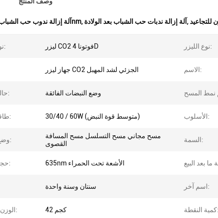
وصف المنتج
 للتجاعيد
,
آلة إزالة ندبات حب الشباب بعد الولادة
,
آلة إزالة ندوب حب الشباب 10600nm
نوع الليزر:
ليزر CO2 فوتونا 4D
نوع الليزر:
الاسم:
جهاز ليزر CO2 الجزئي لشد المهبل
وضع النبضات الفائقة
حالة العمل:
الأسلوب:
30/40 / 60W (متوسط ​​قوة النبض)
طاقة الليزر:
مسح مجاني مسح التسلسل مسح المسافة
السمة:
وضع المسح:
القصوى
635nm الأشعة تحت الحمراء
حجم البقعة:
اسم آخر:
سنتان وسنة واحدة
لنقطة:
42 كجم
الوزن الصافي: