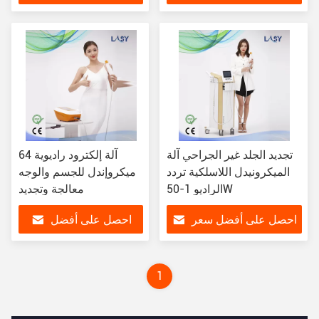
سعر
تجديد الجلد غير الجراحي آلة
64 آلة إلكترود راديوية
الميكرونيدل اللاسلكية تردد
ميكروإندل للجسم والوجه
الراديو 1-50W
معالجة وتجديد
احصل على أفضل سعر
احصل على أفضل
سعر
1