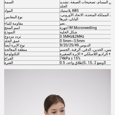
تقلص المسام، تصحيحات الصبغة، تشديد
السمة
الجلد
بلاستيك ABS
المواد
ة، المملكة المتحدة، الاتحاد الأوروبي،
نوع المقابس
اليابان، غيرها
نعم..
مقاومة للماء
أجهزة Rf Microneedling
اسم المنتج
شكل الخلية
النموذج
0.5MHz&2MHz
تردد مزدوج
0.5mm~3,5mm
عمق الجلد
9/20/25/49 الدبوس
نوع الإبرة أيضاً
لعينين، الخدين، الذقن، الرقبة، الجسم
منطقة المعالجة
اغ + الراديو اللاسلكي + الإبرة الصغيرة
التكنولوجيا
74kPa ± 15%
الفراغ
إطلاق واحد، 0.5S، 1S، وضع 2S
الفترة