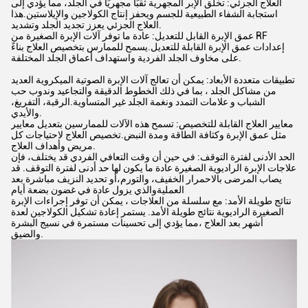
العلاج الجزئي: تخلق الإبر المجهرية ثقبًا مجهريًا في الجلد، مما يؤدي إلى
استجابة الشفاء الطبيعية للجسم ويحفز إنتاج الكولاجين والإيلاستين.هذا
العلاج الجزئي يعزز تجديد الجلد وتشديد.
عمق الإبرة القابل للتعديل: عادة ما توفر آلات الإبرة الصغيرة من RF
إعدادات عمق الإبرة القابلة للتعديل.يسمح للممارس بتخصيص العلاج بناءً
على مخاوف الجلد الفردية واستهداف أعماق الجلد المختلفة.
تطبيقات متعددة الأبعاد: يمكن أن تعالج آلات الإبرة الصوتية الميكروية العديد
من مشاكل الجلد ، بما في ذلك الخطوط الدقيقة والتجاعيد وندوب حب
الشباب و علامات التمدد ونغمة الجلد غير المتساوية.الرقبة، التفريغ،
والأيدي.
معايير العلاج القابلة للتخصيص: تسمح هذه الآلات للممارسين بتعديل معايير
مثل عمق الإبرة وكثافة الطاقة ومدة النبض.تخصيص العلاج لاحتياجات كل
مريض وأهداف العلاج.
الحد الأدنى لفترة التوقف: في حين أن وقت التعافي الفردي قد يختلف، فإن
علاجات الإبرة الراديوية الصغيرة عادة ما يكون لها حد أدنى لفترة التوقف. قد
يصاب المرضى بالاحمرار الخفيف، والتورم،أو تحديد النزيف مباشرة بعد
العمليةوالذي يزول عادة في غضون بضعة أيام
نتائج طويلة الأمد: مع سلسلة من العلاجات ، يمكن أن توفر إجراءات الإبرة
الصغيرة الراديوية نتائج طويلة الأمد. يستمر إعادة تشكيل الكولاجين لعدة
أشهر بعد العلاج ،مما يؤدي إلى تحسينات مستمرة في نسيج البشرة
والضيق.