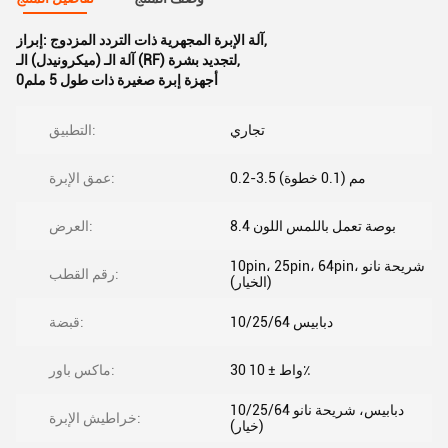
,
آلة الإبرة المجهرية ذات التردد المزدوج
إبراز:
,
آلة الـ (ميكرونيدل) الـ (RF) لتجديد بشرة
0أجهزة إبرة صغيرة ذات طول 5 ملم
تجاري
التطبيق:
0.2-3.5 مم (0.1 خطوة)
عمق الإبرة:
8.4 بوصة تعمل باللمس اللون
العرض:
10pin، 25pin، 64pin، شريحة نانو
رقم القطب:
(الخيار)
10/25/64 دبابيس
قبضة:
30 واط ± 10٪
ماكس باور:
10/25/64 دبابيس، شريحة نانو
خراطيش الإبرة:
(خيار)