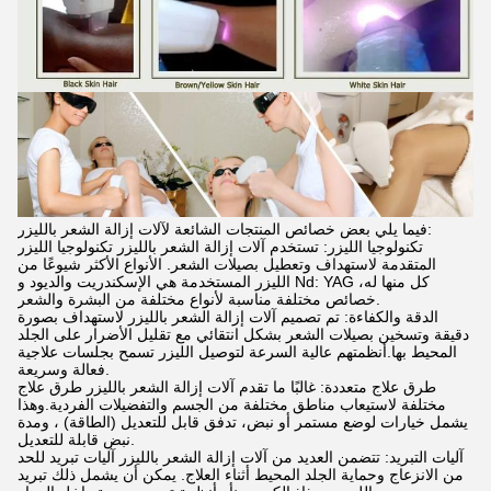
فيما يلي بعض خصائص المنتجات الشائعة لآلات إزالة الشعر بالليزر:
تكنولوجيا الليزر: تستخدم آلات إزالة الشعر بالليزر تكنولوجيا الليزر
المتقدمة لاستهداف وتعطيل بصيلات الشعر. الأنواع الأكثر شيوعًا من
الليزر المستخدمة هي الإسكندريت والديود و Nd: YAG ،كل منها له
خصائص مختلفة مناسبة لأنواع مختلفة من البشرة والشعر.
الدقة والكفاءة: تم تصميم آلات إزالة الشعر بالليزر لاستهداف بصورة
دقيقة وتسخين بصيلات الشعر بشكل انتقائي مع تقليل الأضرار على الجلد
المحيط بها.أنظمتهم عالية السرعة لتوصيل الليزر تسمح بجلسات علاجية
فعالة وسريعة.
طرق علاج متعددة: غالبًا ما تقدم آلات إزالة الشعر بالليزر طرق علاج
مختلفة لاستيعاب مناطق مختلفة من الجسم والتفضيلات الفردية.وهذا
يشمل خيارات لوضع مستمر أو نبض، تدفق قابل للتعديل (الطاقة) ، ومدة
نبض قابلة للتعديل.
آليات التبريد: تتضمن العديد من آلات إزالة الشعر بالليزر آليات تبريد للحد
من الانزعاج وحماية الجلد المحيط أثناء العلاج. يمكن أن يشمل ذلك تبريد