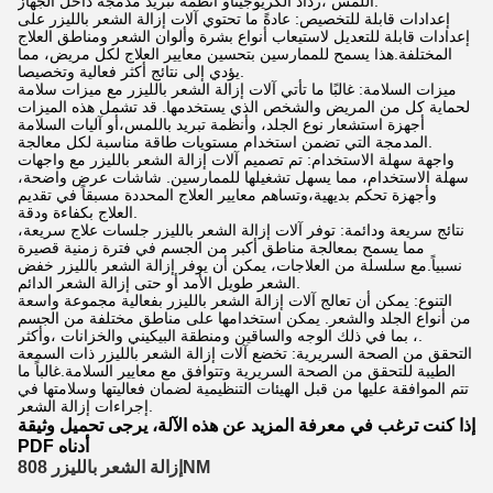
اللمس ،رذاذ الكريوجينأو أنظمة تبريد مدمجة داخل الجهاز.
إعدادات قابلة للتخصيص: عادةً ما تحتوي آلات إزالة الشعر بالليزر على
إعدادات قابلة للتعديل لاستيعاب أنواع بشرة وألوان الشعر ومناطق العلاج
المختلفة.هذا يسمح للممارسين بتحسين معايير العلاج لكل مريض، مما
يؤدي إلى نتائج أكثر فعالية وتخصيصا.
ميزات السلامة: غالبًا ما تأتي آلات إزالة الشعر بالليزر مع ميزات سلامة
لحماية كل من المريض والشخص الذي يستخدمها. قد تشمل هذه الميزات
أجهزة استشعار نوع الجلد، وأنظمة تبريد باللمس،أو آليات السلامة
المدمجة التي تضمن استخدام مستويات طاقة مناسبة لكل معالجة.
واجهة سهلة الاستخدام: تم تصميم آلات إزالة الشعر بالليزر مع واجهات
سهلة الاستخدام، مما يسهل تشغيلها للممارسين. شاشات عرض واضحة،
وأجهزة تحكم بديهية،وتساهم معايير العلاج المحددة مسبقاً في تقديم
العلاج بكفاءة ودقة.
نتائج سريعة ودائمة: توفر آلات إزالة الشعر بالليزر جلسات علاج سريعة،
مما يسمح بمعالجة مناطق أكبر من الجسم في فترة زمنية قصيرة
نسبياً.مع سلسلة من العلاجات، يمكن أن يوفر إزالة الشعر بالليزر خفض
الشعر طويل الأمد أو حتى إزالة الشعر الدائم.
التنوع: يمكن أن تعالج آلات إزالة الشعر بالليزر بفعالية مجموعة واسعة
من أنواع الجلد والشعر. يمكن استخدامها على مناطق مختلفة من الجسم
، بما في ذلك الوجه والساقين ومنطقة البيكيني والخزانات ،وأكثر.
التحقق من الصحة السريرية: تخضع آلات إزالة الشعر بالليزر ذات السمعة
الطيبة للتحقق من الصحة السريرية وتتوافق مع معايير السلامة.غالباً ما
تتم الموافقة عليها من قبل الهيئات التنظيمية لضمان فعاليتها وسلامتها في
إجراءات إزالة الشعر.
إذا كنت ترغب في معرفة المزيد عن هذه الآلة، يرجى تحميل وثيقة
PDF أدناه
إزالة الشعر بالليزر 808NM