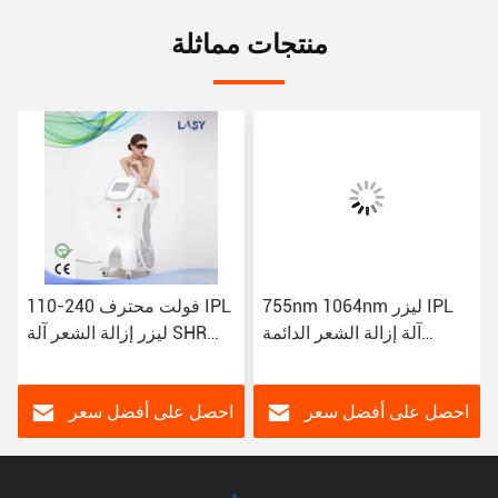
منتجات مماثلة
755nm 1064nm ليزر IPL
110-240 فولت محترف IPL
آلة إزالة الشعر الدائمة
ليزر إزالة الشعر آلة SHR
808nm الوجه
إزالة الشباب
احصل على أفضل سعر
احصل على أفضل سعر