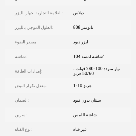
ديلاس
العلامة التجارية لجهاز الليزر:
808 نانومتر
الطول الموجي بالليزر:
ليزر ديود
مصدر الضوء:
10شاشة لمسة 4'
شاشة:
تيار متردد 100-240 فولت ،
إمدادات الطاقة:
50/60 هرتز
1-10 هرتز
معدل تكرار النبض:
سنتان بدون قيود
الضمان:
شاشة اللمس
سرين:
غير قناة
نوع القناة: