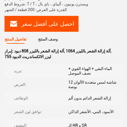
شروط الدفع: T / T ، ويسترن يونيون ، أليباي ، باي بال
القدرة على العرض: 200 قطعة / الشهر
احصل على أفضل سعر
وصف المنتج
تفاصيل المنتج
,
1064 آلة إزالة الشعر بالليزر
,
آلة إزالة الشعر بالليزر 808 ديود
إبراز:
755 ليزر الالكساندريت الديود
الماء النقي + الهواء القوي +
تبريد:
نصف الموصل
شاشة لمس متعددة الألوان 12
العرض:
بوصة
إزالة الشعر الدائم بدون ألم
الوظائف:
الأسود، البني، الأشقر الداكن
توافق لون الشعر:
الـ HR و SR
المقبض: