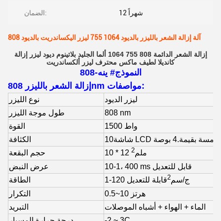
12 شهراً
الضمان:
808 آلة إزالة الشعر بالليزر بالديود 1064 755 ليزر اليكساندريت بالديود
إزالة الشعر الدائمة 808 755 1064 ألما الجليد بلاتينوم ديود ليزر إزالة
كانديلا لطيف ماكس محترف ليزر ألكساندريت
النموذج# ينه-808
إزالة الشعر بالليزر 808nm مواصفات:
ليزر الديود
نوع الليزر
808 nm
طول موجة الليزر
1500 واط
القوة
L ملونة لمسة بقيمة.4 بوصة
الكثافة
2
10 * 12 ملم
حجم البقعة
10-1، 400 ms قابل للتعديل
عرض النبض
2
1-120 ج/سم
قابلة للتعديل
الطاقة
0.5~10 هرتز
التكرار
الماء + الهواء + أشباه الموصلات
التبريد
-2 ~ 3C
درجة حرارة المسبار