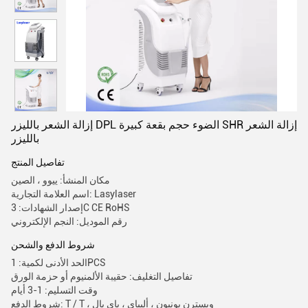
إزالة الشعر بالليزر DPL الضوء حجم بقعة كبيرة SHR إزالة الشعر
بالليزر
تفاصيل المنتج
مكان المنشأ: ييوو ، الصين
اسم العلامة التجارية: Lasylaser
إصدار الشهادات: 3C CE RoHS
رقم الموديل: النجم الإلكتروني
شروط الدفع والشحن
الحد الأدنى لكمية: 1PCS
تفاصيل التغليف: حقيبة الألمنيوم أو حزمة الورق
وقت التسليم: 1-3 أيام
شروط الدفع: T / T ، ويسترن يونيون ، أليباي ، باي بال