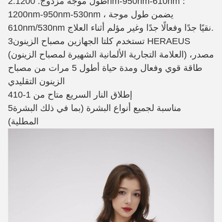
2.طول موجة مزدوج: 1200nm-950nm-610nm ؛
1200nm-950nm-530nm ، يضمن طول موجة
610nm/530nm نقيًا جدًا وفعالًا جدًا وغير مؤلم أثناء العلاج.
3تستخدم كلتا الجهازين مصباح الزينون HERAEUS
(العلامة التجارية الألمانية الشهيرة لمصباح الزينون) ،مصدر
طاقة قوي وفعال ومدة حياة أطول 5 مرات من مصباح
الزينون التقليدي
4إطلاق النار السريع متاح من 1-10
5مناسبة لجميع أنواع البشرة (بما في ذلك البشرة
المطلية)