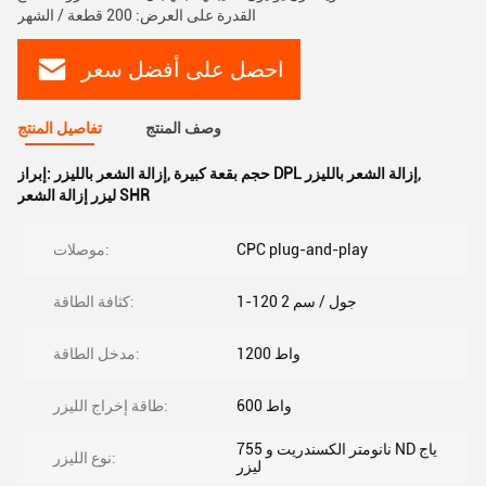
القدرة على العرض: 200 قطعة / الشهر
احصل على أفضل سعر
وصف المنتج
تفاصيل المنتج
,
حجم بقعة كبيرة DPL إزالة الشعر بالليزر
,
إزالة الشعر بالليزر
إبراز:
ليزر إزالة الشعر SHR
CPC plug-and-play
موصلات:
1-120 جول / سم 2
كثافة الطاقة:
1200 واط
مدخل الطاقة:
600 واط
طاقة إخراج الليزر:
755 نانومتر الكسندريت و ND ياج
نوع الليزر:
ليزر