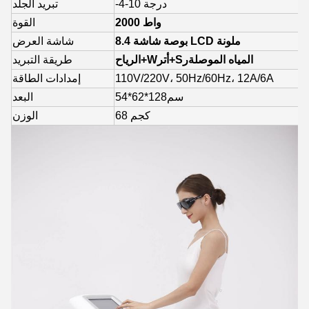
-4-10 درجة
تبريد الجلد
2000 واط
القوة
8.4 بوصة شاشة LCD ملونة
شاشة العرض
المياه الموصلة
ر
+S
أتر
+W
الرياح
طريقة التبريد
110V/220V، 50Hz/60Hz، 12A/6A
إمدادات الطاقة
54*62*128سم
البعد
8 كجم
6
الوزن