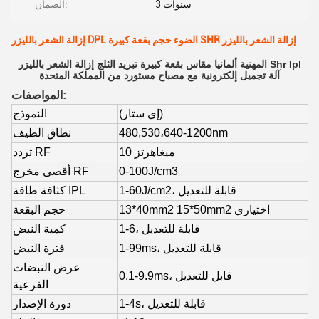
3 سنوات
الضمان:
إزالة الشعر بالليزر DPL الضوء حجم بقعة كبيرة SHR إزالة الشعر بالليزر
المهنية ألمانيا مقاس بقعة كبيرة تبريد الثلج إزالة الشعر بالليزر Shr Ipl
آلة تجميل إلكترونية مع مصباح مستورد من المملكة المتحدة
المواصفات:
(إي ستار)
النموذج
480,530،640-1200nm
نطاق الطيف
10 ميغاهرتز
تردد RF
0-100J/cm3
أقصى مخرج RF
J/cm2، قابلة للتعديل
0
1-6
كثافة طاقة IPL
13*40mm2 15*50mm2 اختياري
حجم البقعة
1-6، قابلة للتعديل
كمية النبض
1-99ms، قابلة للتعديل
فترة النبض
عرض النبضات
0.1-9.9ms، قابل للتعديل
الفرعية
1-4s، قابلة للتعديل
دورة الإصدار