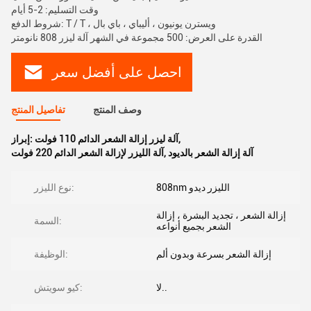
وقت التسليم: 2-5 أيام
شروط الدفع: T / T ، ويسترن يونيون ، أليباي ، باي بال
القدرة على العرض: 500 مجموعة في الشهر آلة ليزر 808 نانومتر
احصل على أفضل سعر
وصف المنتج
تفاصيل المنتج
,
آلة ليزر إزالة الشعر الدائم 110 فولت
إبراز:
آلة إزالة الشعر بالديود
,
آلة الليزر لإزالة الشعر الدائم 220 فولت
808nm الليزر ديدو
نوع الليزر:
إزالة الشعر ، تجديد البشرة ، إزالة
السمة:
الشعر بجميع أنواعه
إزالة الشعر بسرعة وبدون ألم
الوظيفة:
لا..
كيو سويتش: