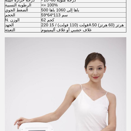
- 20~60 درجة مئوية
درجة حرارة البيئة
<= 100%
الرطوبة النسبية
500 باها إلى 1060 باها
الضغط الجوي
59*64*113 سم
الحجم
62 كجم
N. الوزن
220 فولت (110 فولت) / 15A 50 هرتز (60 هرتز)
الجهد
غلاف خشبي أو غلاف أليمينيوم
التعبئة