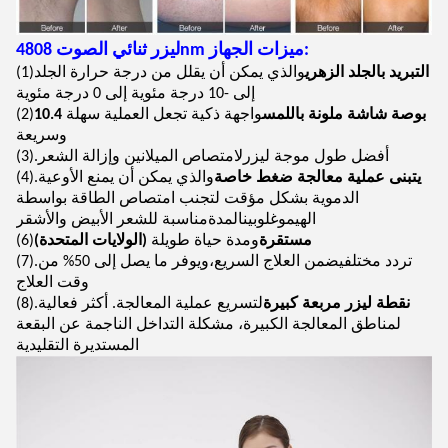
4ليزر ثنائي الصوت 808nm ميزات الجهاز:
التبريد بالجلد الزهري
والذي يمكن أن يقلل من درجة حرارة الجلد
(1)
إلى -10 درجة مئوية إلى 0 درجة مئوية
10.4 بوصة شاشة ملونة باللمس
واجهة ذكية تجعل العملية سهلة
(2)
وسريعة
أفضل طول موجة ليزر
لامتصاص الميلانين وإزالة الشعر
(3).
يتبنى عملية معالجة ضغط خاصة
والذي يمكن أن يمنع الأوعية
(4).
الدموية بشكل مؤقت لتجنب امتصاص الطاقة بواسطة
الهيموغلوبين
المدة
مناسبة للشعر الأبيض والأشقر
(الولايات المتحدة) مستقرة
ومدة حياة طويلة
(6)
تردد مختلف
يضمن العلاج السريع،ويوفر ما يصل إلى 50% من
(7).
وقت العلاج
نقطة ليزر مربعة كبيرة
لتسريع عملية المعالجة. أكثر فعالية
(8).
لمناطق المعالجة الكبيرة، مشكلة التداخل الناجمة عن البقعة
المستديرة التقليدية