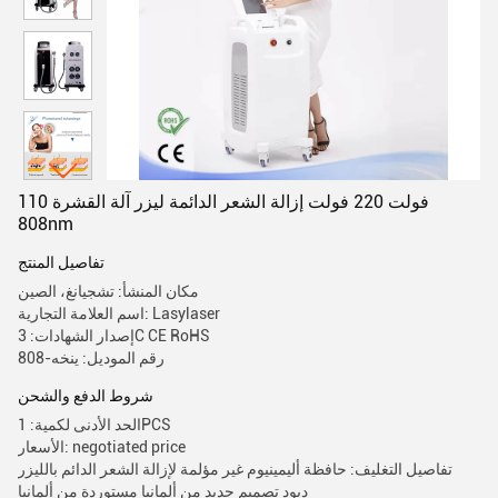
110 فولت 220 فولت إزالة الشعر الدائمة ليزر آلة القشرة
808nm
تفاصيل المنتج
مكان المنشأ: تشجيانغ، الصين
اسم العلامة التجارية: Lasylaser
إصدار الشهادات: 3C CE RoHS
رقم الموديل: ينخه-808
شروط الدفع والشحن
الحد الأدنى لكمية: 1PCS
الأسعار: negotiated price
تفاصيل التغليف: حافظة أليمينيوم غير مؤلمة لإزالة الشعر الدائم بالليزر
ديود تصميم جديد من ألمانيا مستوردة من ألمانيا