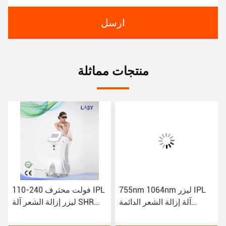
ارسل
منتجات مماثلة
755nm 1064nm ليزر IPL
110-240 فولت محترف IPL
آلة إزالة الشعر الدائمة
ليزر إزالة الشعر آلة SHR
808nm الوجه
إزالة الشباب