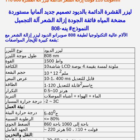
110 فولت 220 فولت إزالة الشعر الدائمة ليزر آلة القشرة 808nm
ليزر القشرة الدائمة بالديود تصميم جديد ألمانيا مستوردة
مضخة المياه فائقة الجودة إزالة الشعر آلة التجميل
النموذج# ينه-808
الآلام عالية التكنولوجيا لطيفة 808 صوبرانو الديود ليزر إزالة الشعر مع
بقعة كبيرة للإيجار المواصفات:
ليزر الديود
نوع الليزر
808 nm
طول موجة الليزر
1500 واط
القوة
10شاشة LCD ملونة لمسة بقيمة.4 بوصة
الكثافة
2
حجم البقعة
10 * 12 ملم
10-1، 400 ms قابل للتعديل
عرض النبض
2
الطاقة
1-120 ج/سم
قابلة للتعديل
0.5~10 هرتز
التكرار
الماء + الهواء + أشباه الموصلات
التبريد
-2 ~ 3C
درجة حرارة المسبار
بيئة العمل:
0
درجة حرارة البيئة
ج
5-40
<= 80%
الرطوبة النسبية
860 باحة إلى 1060 باحة
الضغط الجوي
~ 220 فولت + 10٪ ، 50 هرتز
الجهد العامل
النقل والتخزين: