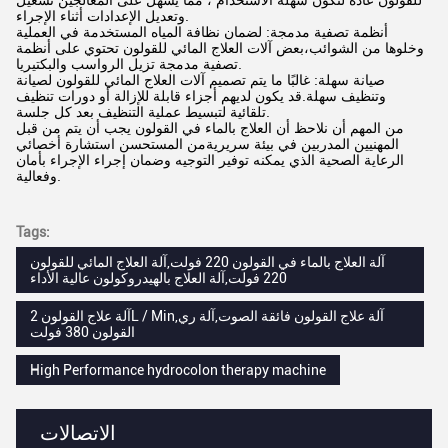
وتعديل الإعدادات أثناء الإجراء.
أنظمة تصفية مدمجة: لضمان نظافة المياه المستخدمة في العملية
وخلوها من الشوائب،بعض آلات العلاج المائي للقولون تحتوي على أنظمة
تصفية مدمجة تزيل الرواسب والبكتيريا.
صيانة سهلة: غالبًا ما يتم تصميم آلات العلاج المائي للقولون لصيانة
وتنظيف سهلة.قد يكون لديهم أجزاء قابلة للإزالة أو دورات تنظيف
تلقائية لتبسيط عملية التنظيف بعد كل جلسة.
من المهم أن نلاحظ أن العلاج بالماء في القولون يجب أن يتم من قبل
المهنيين المدربين في بيئة سريريةمن المستحسن استشارة أخصائي
الرعاية الصحية الذي يمكنه توفير التوجيه وضمان إجراء الإجراء بأمان
وفعالية.
Tags:
آلة العلاج بالماء في القولون 220 فولت,آلة العلاج المائي للقولون
220 فولت,آلة العلاج بالهيدروكولون عالية الأداء
آلة علاج القولون 2L / Min,آلة علاج القولون فائقة الصوت,آلة ري
القولون 380 فولت
High Performance hydrocolon therapy machine
الاتصالات