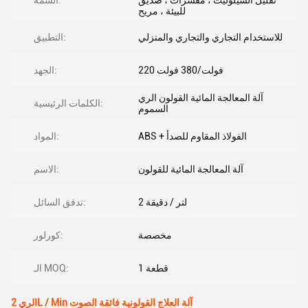
تقليل السيلوليت ، مقشرات ، صديق
السمة:
للبيئة ، مريح
للاستخدام التجاري والتجاري والمنزلي
التطبيق:
220 فولت/380 فولت
الجهد:
آلة المعالجة المائية القولون الري
الكلمات الرئيسية:
السموم
ABS + الفولاذ المقاوم للصدأ
المواد:
آلة المعالجة المائية للقولون
الاسم:
2 لتر / دقيقة
تدفق السائل:
مخصصة
كورلور:
1 قطعة
الـ MOQ:
الري 2L / Min آلة العلاج القولونية فائقة الصوت