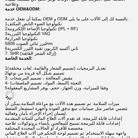
وعلاجية.
خدمة OEM&ODM:
يمكننا أن نفعل خدمة OEM و ODM بالنسبة لك إلى الآلات على ما يلي:
1تكنولوجيا الضوء النابض المكثف
2تكنولوجيا الإضاءة الإلكترونية (IPL + RF)
3التكنولوجيا الليزرية YAG
4تكنولوجيا الحرارة
5ليزر ثنائي الصوت 808nm
6ثاني أكسيد الكربون تقنية الليزر الكسرية
7. SHR (إزالة الشعر الفائقة)
الخدمة الخاصة:
1تعديل البرمجيات (تصميم الشعار والقائمة، لغات مختلفة)
2تصميم شكل آلة فريدة من نوعها
3. مقبض المعالجة ، تصميم المرشحات
4- التعبئة (النمط، المواد، تصميم الملصقات)
5وفقا للميزانية، وزن الجهاز، حجم، يوفر المشاريع المعقولة
ميزات السلامة: تم تصميم هذه الآلات مع مراعاة السلامة.يمكن أن
تتضمن عناصر مثل صمامات منع تدفق العودة وأجهزة استشعار الضغط
لضمان إجراء الإجراء بأمان وفعالية.
إعدادات قابلة للبرمجة: قد تقدم آلات العلاج المائي للمثانة المتقدمة
إعدادات قابلة للبرمجة.تسمح للمعالجين بإنشاء بروتوكولات علاجية
مخصصة للأفراد أو الحالات المحددة المختلفة.
واجهة سهلة الاستخدام: تم تصميم لوحة التحكم في آلات العلاج المائي
للقولون عادةً لتكون سهلة الاستخدام ، مما يسهل على المعالجين تشغيل