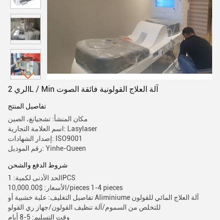
الري 2L / Min آلة العلاج القولونية فائقة الصوت
تفاصيل المنتج
مكان المنشأ: تشجيانغ، الصين
اسم العلامة التجارية: Lasylaser
إصدار الشهادات: ISO9001
رقم الموديل: Yinhe-Queen
شروط الدفع والشحن
الحد الأدنى لكمية: 1PCS
الأسعار: $10,000.00/pieces 1-4 pieces
تفاصيل التغليف: علبة خشبية أو Aliminiume آلة العلاج المائي للقولون
للتخلص من السموم/آلة تنظيف القولون/جهاز ري القولو
وقت التسليم: 5-8 أيام