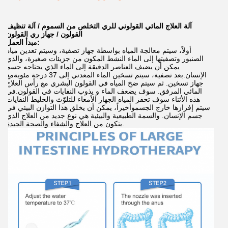
آلة العلاج المائي القولوني للري التخلص من السموم / آلة تنظيف
القولون / جهاز ري القولون
مبدأ العمل:
أولاً، سيتم معالجة المياه بواسطة جهاز تصفية، وسيتم تعدين مياه
الصنبور وتصفيتها إلى الماء النشط المكون من جزيئات صغيرة، والذي
يمكن أن يضيف العناصر الدقيقة إلى الماء الذي يحتاجه جسم
الإنسان.بعد تصفية، سيتم تسخين الماء المعدني إلى 37 درجة مئوية
مع
جهاز تسخين. ثم سيتم ضخ المياه في القولون البشري مع رأس العلاج
المائي المرفق. سوف يضعف الماء و يذوب النفايات في القولون.في
هذه الأثناء سوف تحفز المياه الجهاز الأمعاء للتلوّث والخليط النفايات
سيتم إفرازها خارج الجسموأخيراً، يمكن أن يخلق هذا التوازن البيئي في
جسم الإنسان. والسمة الطبيعية والبيئية هي نوع جديد من العلاج الذي
يتكون من العلاج والشفاء والصحة الجيدة.