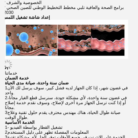
* الخصوصية والشرف
* برامج الصحة والعافية تلبي مخطط التخطيط الوطني للصين الصحي
2030
إعداد شاشة تشغيل اللمس
خدماتنا
خدمة الضمان
ضمان سنة واحدة، صيانة مدى الحياة
1في غضون شهر، إذا كان الجهاز لديه فشل كبير، سوف يرسل لك الآن
واحد.
2في غضون سنة واحدة، لأي مشكلة جودة، سنرسل قطع الغيار مجانا،
أو إذا كنت ترسل الجهاز مرة أخرى لإصلاح، وسوف نقدم خدمة إصلاح
مجانا.
3صيانة طوال الحياة، هناك مهندس محترف يقدم حلول تقنية وعلاج
طوال الوقت.
الخدمة الأساسية
1- تشغيل القطار بواسطة الفيديو
2المعلومات المفصلة تظهر على دليل المستخدم
3الخدمة على الانترنت في جميع الأوقات توفر الحل لأي مشكلة تقنية