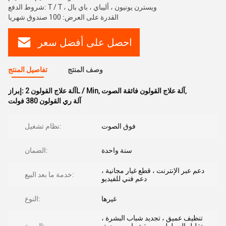
شروط الدفع: T / T ، ويسترن يونيون ، أليباي ، باي بال
القدرة على العرض: 100 صندوق شهريا
احصل على أفضل سعر
وصف المنتج
تفاصيل المنتج
,
آلة علاج القولون فائقة الصوت
,
آلة علاج القولون 2L / Min
إبراز:
آلة ري القولون 380 فولت
فوق الصوت
نظام تشغيل:
سنة واحدة
الضمان:
دعم عبر الإنترنت ، قطع غيار مجانية ،
خدمة ما بعد البيع:
دعم فني للفيديو
غيرها
النوع:
تنظيف عميق ، تجديد شباب البشرة ،