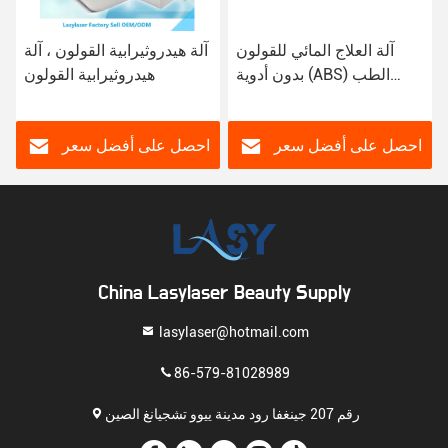
آلة العلاج المائي للقولون
آلة هيدروثيرابية القولون ، آلة
بدون أدوية (ABS) الطب
هيدروثيرابية القولون
الطبيعي آلة تنظيف القولون
الهيدروكولوني
احصل على أفضل سعر
احصل على أفضل سعر
China Lasylaser Beauty Supply
lasylaser@hotmail.com
86-579-81028989
رقم 207 جينغفا رود مدينة ييوو تشجيانغ الصين