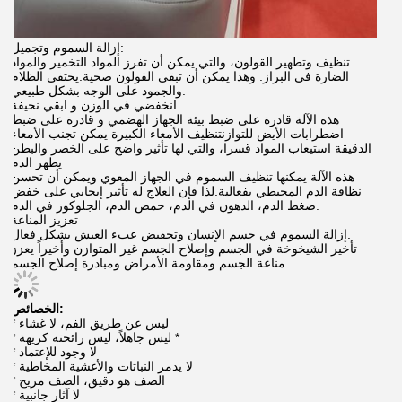
إزالة السموم وتجميل:
تنظيف وتطهير القولون، والتي يمكن أن تفرز المواد التخمير والمواد
الضارة في البراز. وهذا يمكن أن تبقي القولون صحية.يختفي الظلام
والجمود على الوجه بشكل طبيعي.
انخفضي في الوزن و ابقي نحيفة
هذه الآلة قادرة على ضبط بيئة الجهاز الهضمي و قادرة على ضبط
اضطرابات الأيض للتوازنتنظيف الأمعاء الكبيرة يمكن تجنب الأمعاء
الدقيقة استيعاب المواد قسرا، والتي لها تأثير واضح على الخصر والبطن
يطهر الدم
هذه الآلة يمكنها تنظيف السموم في الجهاز المعوي ويمكن أن تحسن
نظافة الدم المحيطي بفعالية.لذا فإن العلاج له تأثير إيجابي على خفض
ضغط الدم، الدهون في الدم، حمض الدم، الجلوكوز في الدم.
تعزيز المناعة
إزالة السموم في جسم الإنسان وتخفيض عبء العيش بشكل فعال.
تأخير الشيخوخة في الجسم وإصلاح الجسم غير المتوازن وأخيراً يعزز
مناعة الجسم ومقاومة الأمراض ومبادرة إصلاح الجسم
الخصائص:
* ليس عن طريق الفم، لا غشاء
* ليس جاهلاً، ليس رائحته كريهة *
* لا وجود للإعتماد
* لا يدمر النباتات والأغشية المخاطية
* الصف هو دقيق، الصف مريح
* لا آثار جانبية