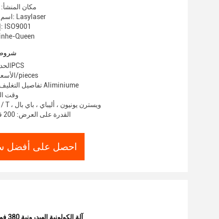
مكان المنشأ: 
اسم العلامة التجارية: Lasylaser
إصدار الشهادات: ISO9001
رقم الموديل: e-Queen
شروط 
الحد الأدنى لكمية: 1PCS
الأسعار: $10,000.00/pieces
تفاصيل التغليف: حالة خشبية أو Aliminiume
وقت التسلي
شروط الدفع: T / T ، ويسترن يونيون ، أليباي ، باي بال
القدرة على العرض: 200 قطعة في الشهر
احصل على أفضل س
آلة الكولونية الهيدرونية 380 فولت