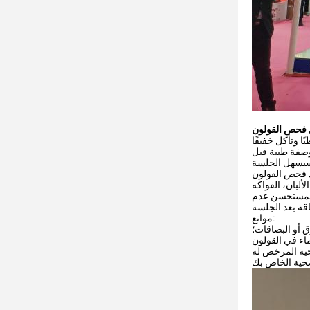
 وتأكل خفيفًا
وصفة طبية قبل
 فحص القولون
ألبان، الفواكه
 المستحسن عدم
موانع:
 أو البصاقات؛
اء في القولون