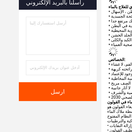
راسلنا بالبريد الإلكتروني
 للعلاج بالماء
ن ، الإسهال
ائحة الجسدية
ك مرتفع جدا
ية في البطن
والجلد الخشن
الكبد والكلى
الخصائص:
فم، لا غشاء
ا وجود للإعتماد
غشية المخاطية
، الصف مريح
* لا آثار جانبية
ارسل
صية والشرف
ي 2030
عاء.القولون هو
لاك الماء (FDA
وق البنفسجية الحديثةهذا ينشط الحركة الحركية
زالة النفايات
تنظيف القولون