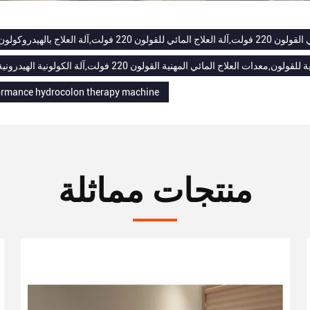
,آلة العلاج بالهيدروكولون عالية الأداء
 العلاج المائي المهنية القولون 220 فولت,آلة الكولونية الهيدرونية 380 فولت
ormance hydrocolon therapy machine
منتجات مماثلة