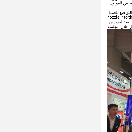
 لفحص القولون
It is beyond the scope of practice f
ائكة للقولون مصمم
جلسةالعديد من