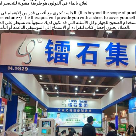
• العلاج بالماء في القولون هو طريقة مقبولة للتحضير
الجلسة تُجرى مع أقصى قدر من الاهتمام في التواضع للعميل. (or the therapist to insert or assist in inserting the
nozzle into the rectum**) The therapist will provide you with a sheet to cover جهاز المياه المل
استخدام الصحيح للجهاز وكل الأسئلة التي قد تكون لديك ستجيبأنت تسيطر على ال
العملاء يحبون إحضار كتاب للقراءة أو الاستماع إلى الموسيقى الناعمة أو التأمل خلال الجلسة.