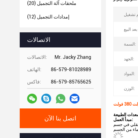
ملحقات آلة التجميل
(20)
إمدادات التجميل
(12)
الاتصالات
السمة:
Mr. Jacky Zhang
الاتصالات:
الجهد:
86-579-81028989
الهاتف:
المواد:
86-579-85765625
فاكس:
الوزن:
معدات الطبيعة
اتصل بنا الآن
مبدأ العمل:
والقلي في جسم
لماء من الجسم