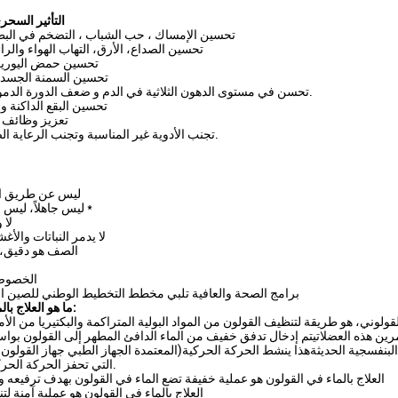
التأثير السحري
* تحسين الإمساك ، حب الشباب ، التضخم في البط
* تحسين الصداع، الأرق، التهاب الهواء والر
* تحسين حمض اليوري
* تحسين السمنة الجسد
* تحسن في مستوى الدهون الثلاثية في الدم و ضعف الدورة الدموية المحيطية.
* تحسين البقع الداكنة 
* تعزيز وظائف 
* تجنب الأدوية غير المناسبة وتجنب الرعاية الصحية العمياء.
* ليس عن طريق ال
* ليس جاهلاً، ليس رائحته كريهة *
* ل
* لا يدمر النباتات والأ
* الصف هو دقيق
* الخصو
* برامج الصحة والعافية تلبي مخطط التخطيط الوطني للصين الصح
ما هو العلاج بالماء في القولون:
قولوني، هو طريقة لتنظيف القولون من المواد البولية المتراكمة والبكتيريا من الأم
ن هذه العضلاتيتم إدخال تدفق خفيف من الماء الدافئ المطهر إلى القولون بواسطة م
المعتمدة الجهاز الطبي جهاز القولون النظام المفتوح)فوهة مستقيم قابلة للإستخدام مرة واحدة وتصفية المياه ف
التي تحفز الحركة الحركية والترطيبات.
• العلاج بالماء في القولون هو عملية خفيفة تضع الماء في القولون بهدف ترفيعه وإ
• العلاج بالماء في القولون هو عملية آمنة ل