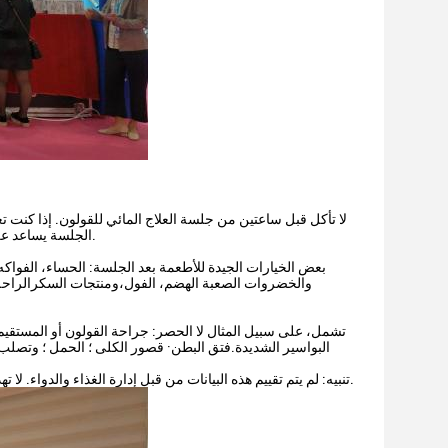
لا تأكل قبل ساعتين من جلسة العلاج المائي للقولون. إذا كن
الجلسة يساعد على ترقية المادة البرازية.إنّ إجراء حقنة في المنزل لتخفيف الإمساك مفيد أيضاً وسيسهل الجلسة.
بعض الخيارات الجيدة للأطعمة بعد الجلسة: الحساء، الفواكه
والخضروات الصعبة الهضم، الفول،ومنتجات السكرالراحة و
تشمل، على سبيل المثال لا الحصر: جراحة القولون أو المستقيم 
البواسير الشديدة.فتق البطن· قصور الكلى ؛ الحمل ؛ وتصلب 
تنبيه: لم يتم تقييم هذه البيانات من قبل إدارة الغذاء والدواء. لا تهدف إلى تشخيص أو علاج أو علاج أو منع أي مشكلة طبية. استشر مقدم الرعاية الصحية الخاص بك.