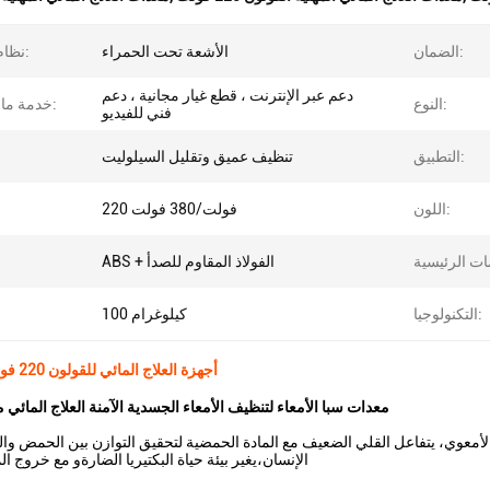
الضمان:
الأشعة تحت الحمراء
نظام تشغيل:
دعم عبر الإنترنت ، قطع غيار مجانية ، دعم
النوع:
خدمة ما بعد البيع:
فني للفيديو
التطبيق:
تنظيف عميق وتقليل السيلوليت
اللون:
220 فولت/380 فولت
ABS + الفولاذ المقاوم للصدأ
التكنولوجيا:
100 كيلوغرام
أجهزة العلاج المائي للقولون 220 فولت 380 فولت
معدات سبا الأمعاء لتنظيف الأمعاء الجسدية الآمنة العلاج المائي 
ز الأمعوي، يتفاعل القلي الضعيف مع المادة الحمضية لتحقيق التوازن بين الحمض 
الإنسان،يغير بيئة حياة البكتيريا الضارةو مع خروج ا