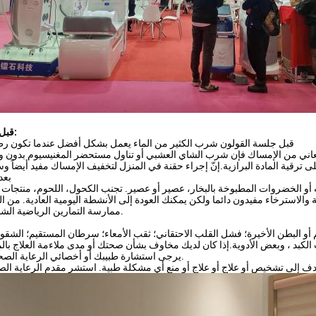
قبل فحص القولون:
قبل جلسة القولون شرب الكثير من الماء يعمل بشكل أفضل عندما تكون رطبًا
ت تعاني من الإمساك فإن شرب الشاي العشبي أو تناول مستحضر المغنيسيوم بدون 
بعد
 أو الخضروات المطبوخة بالبخار، عصير أو عصير. تجنب الكحول، اللحوم، منتجات ال
الاسترخاء مفيدون دائما ولكن يمكنك العودة إلى الأنشطة اليومية العادية. من
ممارسة التمارين الرياضية الشاقة بعد الجلسة.
أو البطن الأخيرة؛ فشل القلب الاحتقاني؛ ثقب الأمعاء؛ سرطان المستقيم؛ الشقوق
الكبد ، وبعض الأدوية.إذا كان لديك مخاوف بشأن صحتك أو مدى ملاءمة العلاج بالم
يرجى استشارة طبيبك أو أخصائي الرعاية الصحية المرخص له.