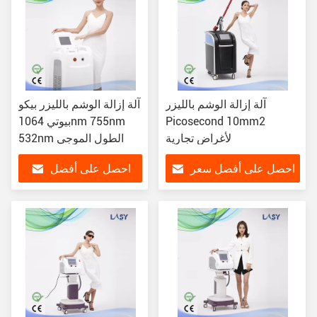
آلة إزالة الوشم بالليزر
آلة إزالة الوشم بالليزر بيكو
Picosecond 10mm2
بيوتي 1064nm 755nm
لأغراض تجارية
532nm الطول الموجي
احصل على أفضل سعر
احصل على أفضل
سعر