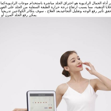
 أداة الجمال الراديوية هو اختراق الجلد مباشرة باستخدام موجات الراديويةكما تسمح موجات RF للخلايا بإنتاج دوران رنين مك
خلايا الدهنية، مما يسبب ارتفاع درجة حرارة الطبقة السفلية من الجلد على الفور 
قق تأثير رفع الوجه وتقليل التجاعيدبعد العلاج ، سوف يتكاثر الكولاجين تدريجياً 
يمكن رفع الجلد المرن أو المرن وتشدده.