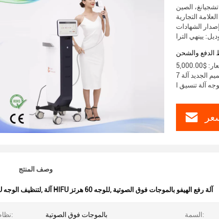
تشجيانغ، الصين
يل: يينهي الترا
الدفع والشحن
تفاصيل التغليف: الحجرة المعدنية ليزر التصميم الجديد آلة 7D مكافحة الشيخوخة
جه آلة تنسيق ا
عر
وصف المنتج
آلة رفع الهيفو بالموجات فوق الصوتية
,
آلة HIFU للوجه 60 هرتز
,
آلة HIFU لتنظيف الوجه
السمة:
بالموجات فوق الصوتية
نظام تشغيل: