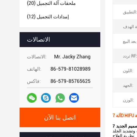
ملحقات آلة التجميل
(20)
تطبيق:
إمدادات التجميل
(12)
الاتصالات
تردد RF:
Mr. Jacky Zhang
الاتصالات:
86-579-81028989
الهاتف:
اللون:
86-579-85765625
فاكس:
الجهد:
الوزن:
ة
اتصل بنا الآن
وتشديد الجلد
نظرية العلاج