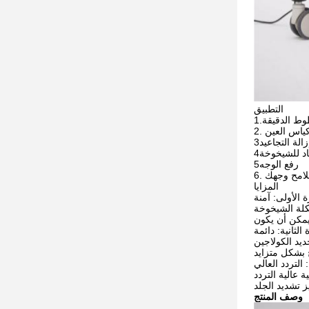
التطبيق
طوط الدقيقة
أكياس العين
إزالة التجاعيد
د للشيخوخة
5رفع الوجه
ملامح وجهك
المزايا
ة الأولى: آمنة
لة الشيخوخة
 الثانية: دائمة
ديد الكولاجين
: التردد العالي
عالية التردد
وصف المنتج