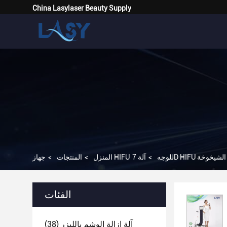
China Lasylaser Beauty Supply
فحة الشيخوخة
جهاز HIFU للوجه
>
المنزل
>
المنتجات
>
الفئات
آلة إزالة الوشم بالليزر
(38)