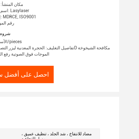
مكان المنشأ: 
اسم العلامة التجارية: Lasylaser
إصدار الشهادات: MDRCE, ISO9001
رقم المود
شروط 
الأسعار: $5,000.00/pieces
الموجات فوق الصوتية رفع الو
احصل على أفضل س
مضاد للانتفاخ ، شد الجلد ، تنظيف عميق ،
مزيل للتجاعيد