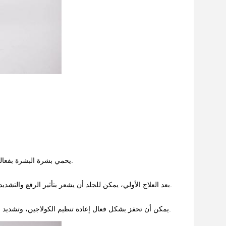
يحمي بشرة البشرة بفعالية ويحل بسهولة مشاكل الشيخوخة في حالة مريحة ومريحةطالما أنّ المرطّب يمكن أن يكون.
بعد العلاج الأولي، يمكن للجلد أن يشعر بتأثير الرفع والتشديد، ثم أنسجة الكولاجين المحفزة تكمل تدريجيا عملية التجدد،و تأثير التشديد واضح بشكل متزايد.
يمكن أن تحفز بشكل فعال إعادة تنظيم الكولاجين، وتشديد الجلد وتقليل التجاعيد. بالمقارنة مع التدليك التقليدي،زيادة ألياف الكولاجين وتعزيز تشديد الجلد.