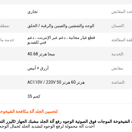
تجاري
ال
الضمان:
الوجه والشفتين والعينين والرقبة / الحلق
منطقة الهدف:
قطع غيار مجانية ، دعم عبر الإنترنت ، دعم
خدمة ما بعد البيع:
فني للفيديو
الخدمة:
40.68 ميجا هرتز
مقابض:
أزرق + أبيض
الشاشة:
AC110V / 220V 50 هرتز 60 هرتز
35 كجم
آلة 7D HIFU لتحسين الجلد آلة مكافحة الشيخوخ
الجديد 7D آلة مكافحة الشيخوخة الموجات فوق الصوتية الوجوه رفع آلة الجلد مشبك الجهاز
أحدث آلة محمولة لرفع الوجوه لتشديد الجلد لجمال الوجه 