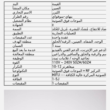
القيمة
البند
الصين
مكان المنشأ
الليزر
الاسم التجاري
ينهاي-سوفواي
رقم الطراز
الموجات فوق الصوتية
نظام التشغيل
c
الشهادة
مضاد للانتفاخ، مُشدّد للبشرة، مُزيل للجُلد
السمة
للعمليات التجارية
التطبيق
عقدة واحدة
عدد المقبضات
الوجه، الشفاه، العينين، الرقبة/الحلق
منطقة الهدف
1 سنة
الضمان
الدعم عبر الإنترنت، الدعم الفني بالفيديو
خدمة ما بعد البيع
لجسم والرقبة والحلق والساقين والذراعين
منطقة المعالجة
تجاعيد الوجه / علامات تمدد
الوظيفة
110V ~ 240V 50ZH/60ZH
القوة
10-12 ميغاهرتز
التكرار
الموجات فوق الصوتية + RF التركيز
التكنولوجيا
ات فوق الصوتية المركزة عالية الكثافة
النوع
1-5J
الطاقة
1 المقبضات
المقبضات