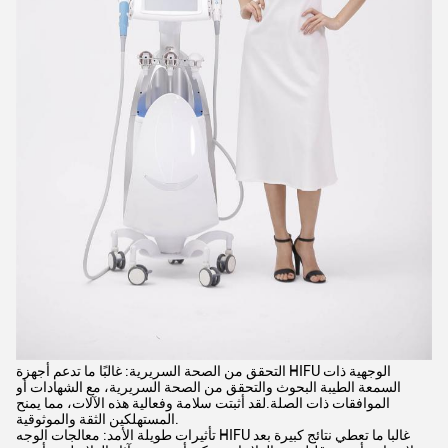
التحقق من الصحة السريرية: غالبًا ما تدعم أجهزة HIFU الوجهية ذات
السمعة الطيبة البحوث والتحقق من الصحة السريرية، مع الشهادات أو
الموافقات ذات الصلة.لقد أثبتت سلامة وفعالية هذه الآلات، مما يمنح
المستهلكين الثقة والموثوقية.
تأثيرات طويلة الأمد: معالجات الوجه HIFU غالبا ما تعطي نتائج كبيرة بعد