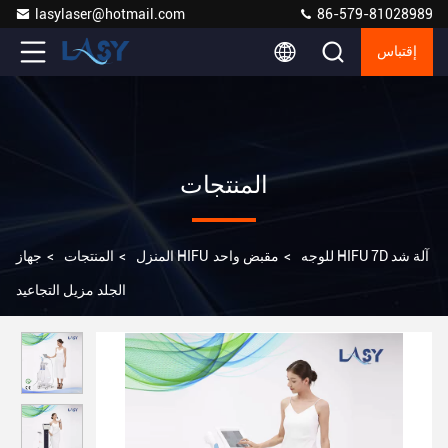
lasylaser@hotmail.com
86-579-81028989
إقتباس
المنتجات
جهاز HIFU للوجه
>
مقبض واحد HIFU 7D آلة شد
المنزل
>
المنتجات
>
الجلد مزيل التجاعيد