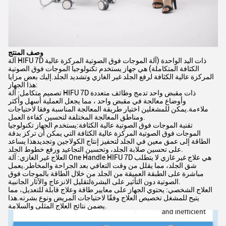
وصف المنتج
آلة HIFU 7D ذات اليد الواحدة (آلة الموجات فوق الصوتية المركزة عالية
الكثافة المتكاملة) هي جهاز يستخدم تكنولوجيا الموجات فوق الصوتية
المركزة عالية الكثافة لرفع الجلد غير الغازي وتشديد الجلد.إليك بعض مزايا
هذا الجهاز:
تصميم متكامل: آلة HIFU 7D ذات مقبض واحد تدمج وظائف متعددة
وأوضاع معالجة في مقبض واحد ، مما يجعل العملية أسهل وأكثر
ملاءمة.يمكن للمشغلين اختيار طريقة المعالجة المناسبة وفقا لاحتياجات
ومناطق المعالجة المختلفة لتحسين كفاءة العمل.
تقنية الموجات فوق الصوتية عالية الكثافة:يستخدم الجهاز تكنولوجيا
الموجات فوق الصوتية المركزة عالية الكثافة التي يمكن أن تركز بدقة
الطاقة إلى عمق معين في الجلد لتحفيز إنتاج الكولاجين وتجديدهذا يساعد
على تحسين صلابة الجلد، وتحسين التجاعيد ورفع خطوط الجلد.
العلاج غير الغازي: آلة One Handle HIFU 7D هي علاج غير غازي لا يتطلب
شق الجلد، مما يقلل من وقت التعافي بعد الجراحة والمخاطر.يعمل
مباشرة على الطبقة العميقة من الجلد من خلال الطاقة بالموجات فوق
الصوتية دون التأثير على البشرةلتقليل الانزعاج والآثار الجانبية.
العلاج الشخصي: يحتوي الجهاز على معايير طاقة وعلاج قابلة للتعديل، مما
يتيح للمشغل تخصيص العلاج وفقًا لاحتياجات المريض ونوع بشرته.هذا
يضمن نتائج العلاج المثلى والسلامة.