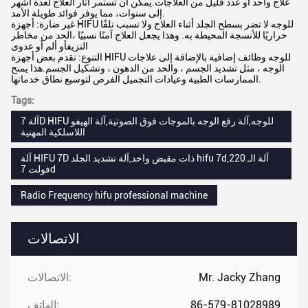
علاج واحد أو عدد قليل من العلاجات.يمكن أن تستمر آثار العلاج لعدة أشهر
إلى سنوات، مما يوفر فوائد طويلة الأمد.
غير ضارة: أجهزة HIFU للوجه لا تضر بسطح الجلد أثناء العلاج ولا تسبب تلفًا
حراريًا للأنسجة المحيطة به. وهذا يجعل العلاج آمنًا نسبيًا ،الحد من مخاطر
النزيفأو ألم أو عدوى
التنوع: تقدم بعض أجهزة HIFU للوجه وظائف إضافية بالإضافة إلى علاجات
الوجه ، مثل تشديد الجسم ، والحد من الدهون ، وتشكيل الجسم.هذا يمنح
الممارسات الطبية وعيادات التجميل الفرص لتوسيع نطاق خدماتها.
Tags:
آلة 7D HIFU للوجه,آلة رفع الوجه بالموجات فوق الصوتية,آلة الهيفو
اللاسلكية المهنية
آلة HIFU 7D ذات مقبض واحد,آلة تشديد الجلد hifu 7d,آلة الـ 220
فولت 7d
Radio Frequency hifu professional machine
الاتصالات
Mr. Jacky Zhang
الاتصالات:
86-579-81028989
الهاتف: