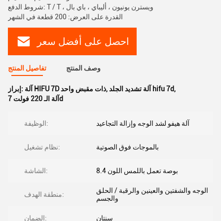
شروط الدفع: T / T ، ويسترن يونيون ، أليباي ، باي بال
القدرة على العرض: 200 قطعة في الشهر
احصل على أفضل سعر
وصف المنتج
تفاصيل المنتج
,
آلة تشديد الجلد hifu 7d
,
آلة HIFU 7D ذات مقبض واحد
إبراز:
آلة الـ 220 فولت 7d
آلة هيفو لشد الوجه وإزالة التجاعيد
الوظيفة:
بالموجات فوق الصوتية
نظام تشغيل:
8.4 بوصة تعمل باللمس اللون
الشاشة:
الوجه والشفتين والعينين والرقبة / الحلق
منطقة الهدف:
والجسم
سنتان
الضمان: