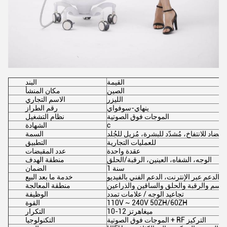
القيمة
البند
الصين
مكان المنشأ
الليزر
الاسم التجاري
ينهاي-سوفواي
رقم الطراز
الموجات فوق الصوتية
نظام التشغيل
c
الشهادة
مضاد للانتفاخ، مُشدّد للبشرة، مُزيل للجُلد
السمة
للعمليات التجارية
التطبيق
عقدة واحدة
عدد المقبضات
الوجه، الشفاه، العينين، الرقبة/الحلق
منطقة الهدف
1 سنة
الضمان
الدعم عبر الإنترنت، الدعم الفني بالفيديو
خدمة ما بعد البيع
لجسم والرقبة والحلق والساقين والذراعين
منطقة المعالجة
تجاعيد الوجه / علامات تمدد
الوظيفة
110V ~ 240V 50ZH/60ZH
القوة
10-12 ميغاهرتز
التكرار
الموجات فوق الصوتية + RF التركيز
التكنولوجيا