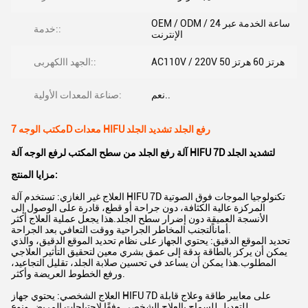
OEM / ODM / 24 ساعة الخدمة عبر
خدمة::
الإنترنت
AC110V / 220V 50 هرتز 60 هرتز
الجهد االكهربى::
نعم..
صناعة المعدات الأولية:
مكتب الوجه 7D معدات HIFU رفع الجلد تشديد الجلد
آلة رفع الجلد من سطح المكتب لرفع الوجه آلة HIFU 7D لتشديد الجلد
مزايا المنتج:
العلاج غير الغازي: تستخدم آلة HIFU 7D تكنولوجيا الموجات فوق الصوتية
المركزة عالية الكثافة، دون جراحة أو قطع، قادرة على الوصول إلى
الأنسجة العميقة دون إضرار سطح الجلد.هذا يجعل عملية العلاج أكثر
أماناًلتجنب المخاطر الجراحية ووقت التعافي بعد الجراحة.
تحديد الموقع الدقيق: يحتوي الجهاز على نظام تحديد الموقع الدقيق، والذي
يمكن أن يركز بالطاقة بدقة إلى عمق بشري معين لتحقيق التأثير العلاجي
المطلوب.هذا يمكن أن يساعد في تحسين صلابة الجلد، تقليل التجاعيد،
ورفع الخطوط العريضة وأكثر.
العلاج الشخصي: يحتوي جهاز HIFU 7D على معايير طاقة وعلاج قابلة
للتعديل للسماح بالعلاج الشخصي وفقًا لاحتياجات المريض ونوع