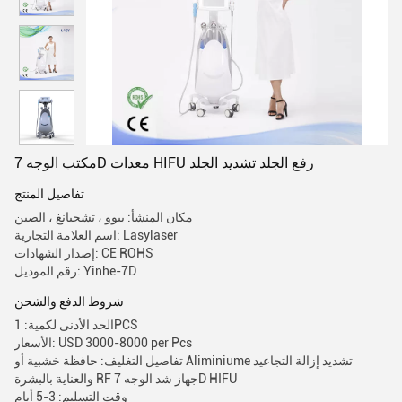
مكتب الوجه 7D معدات HIFU رفع الجلد تشديد الجلد
تفاصيل المنتج
مكان المنشأ: ييوو ، تشجيانغ ، الصين
اسم العلامة التجارية: Lasylaser
إصدار الشهادات: CE ROHS
رقم الموديل: Yinhe-7D
شروط الدفع والشحن
الحد الأدنى لكمية: 1PCS
الأسعار: USD 3000-8000 per Pcs
تفاصيل التغليف: حافظة خشبية أو Aliminiume تشديد إزالة التجاعيد
والعناية بالبشرة RF جهاز شد الوجه 7D HIFU
وقت التسليم: 3-5 أيام