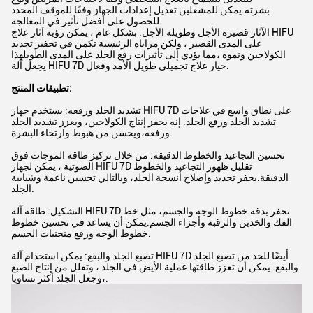
بشرته.يمكن للمشغلين تعديل إعدادات الجهاز وفقًا للموقف المحدد
للحصول على أفضل تأثير في المعالجة.
الآثار قصيرة الأجل وطويلة الأجل: بشكل عام ، يمكن رؤية آثار علاج HIFU
على المدى القصير ، ولكن مزاياه الرئيسية تكمن في تحفيز تجديد
الكولاجين ونموه ،مما يؤدي إلى تأثيرات رفع الجلد على المدى الطويلهذا
يجعل آلة HIFU 7D خيار علاج تجميلي طويل الأمد وفعال.
تطبيقات المنتج:
تشديد الجلد ورفعه: يستخدم جهاز HIFU 7D على نطاق واسع في علاجات
تشديد الجلد ورفع الجلد. إنه يحفز إنتاج الكولاجين، ويعزز تشديد الجلد
ورفعه،ويحسن من هبوط وارتخاء البشرة.
تحسين التجاعيد والخطوط الدقيقة: من خلال تركيز طاقة الموجات فوق
الصوتية ، يمكن لجهاز HIFU 7D تقليل ظهور التجاعيد والخطوط
الدقيقة.يحفز تجديد وإصلاح أنسجة الجلد، وبالتالي تحسين ناعمة وشبابية
الجلد.
التشكيل: طاقة آلة HIFU 7D تحفر بدقة خطوط الوجه والجسم، مثل خط
الفك والخدين والرقبة وأجزاء الجسم.يمكن أن يساعد في تحسين خطوط
خطوط الوجه ورفع منحنيات الجسم.
تصبغ الجلد والبقع: يمكن استخدام آلة HIFU 7D أيضًا للحد من تصبغ الجلد
والبقع. يمكن أن تعزز طاقتها عملية الأيض في الجلد ، وتقلل من إنتاج الصبغ
،وجعل الجلد أكثر تساويا.