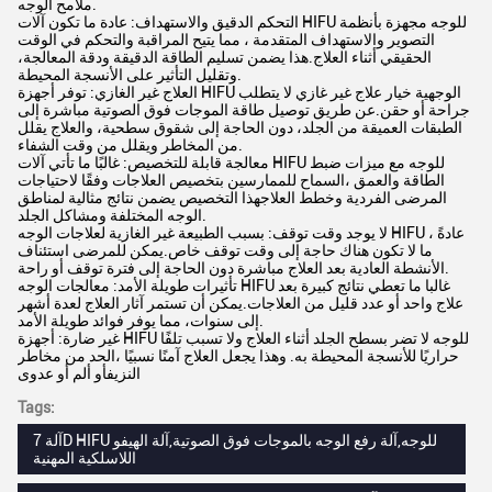
ملامح الوجه.
التحكم الدقيق والاستهداف: عادة ما تكون آلات HIFU للوجه مجهزة بأنظمة
التصوير والاستهداف المتقدمة ، مما يتيح المراقبة والتحكم في الوقت
الحقيقي أثناء العلاج.هذا يضمن تسليم الطاقة الدقيقة ودقة المعالجة،
وتقليل التأثير على الأنسجة المحيطة.
العلاج غير الغازي: توفر أجهزة HIFU الوجهية خيار علاج غير غازي لا يتطلب
جراحة أو حقن.عن طريق توصيل طاقة الموجات فوق الصوتية مباشرة إلى
الطبقات العميقة من الجلد، دون الحاجة إلى شقوق سطحية، والعلاج يقلل
من المخاطر ويقلل من وقت الشفاء.
معالجة قابلة للتخصيص: غالبًا ما تأتي آلات HIFU للوجه مع ميزات ضبط
الطاقة والعمق ،السماح للممارسين بتخصيص العلاجات وفقًا لاحتياجات
المرضى الفردية وخطط العلاجهذا التخصيص يضمن نتائج مثالية لمناطق
الوجه المختلفة ومشاكل الجلد.
لا يوجد وقت توقف: بسبب الطبيعة غير الغازية لعلاجات الوجه HIFU ، عادةً
ما لا تكون هناك حاجة إلى وقت توقف خاص.يمكن للمرضى استئناف
الأنشطة العادية بعد العلاج مباشرة دون الحاجة إلى فترة توقف أو راحة.
تأثيرات طويلة الأمد: معالجات الوجه HIFU غالبا ما تعطي نتائج كبيرة بعد
علاج واحد أو عدد قليل من العلاجات.يمكن أن تستمر آثار العلاج لعدة أشهر
إلى سنوات، مما يوفر فوائد طويلة الأمد.
غير ضارة: أجهزة HIFU للوجه لا تضر بسطح الجلد أثناء العلاج ولا تسبب تلفًا
حراريًا للأنسجة المحيطة به. وهذا يجعل العلاج آمنًا نسبيًا ،الحد من مخاطر
النزيفأو ألم أو عدوى
Tags:
آلة 7D HIFU للوجه,آلة رفع الوجه بالموجات فوق الصوتية,آلة الهيفو
اللاسلكية المهنية