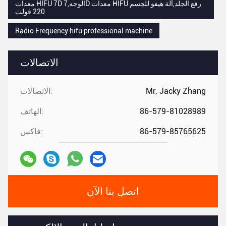
معدات HIFU 7D الوجه,7D معدات HIFU رفع الجلد,آلة هيفو للجسم
220 فولت
Radio Frequency hifu professional machine
الاتصالات
Mr. Jacky Zhang
الاتصالات:
86-579-81028989
الهاتف:
86-579-85765625
فاكس:
اتصل بنا الآن