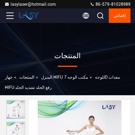
lasylaser@hotmail.com
86-579-81028989
إقتباس
المنتجات
جهاز HIFU للوجه
>
مكتب الوجه 7D معدات
المنزل
>
المنتجات
>
HIFU رفع الجلد تشديد الجلد