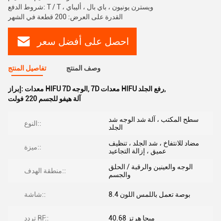
شروط الدفع: T / T ، ويسترن يونيون ، باي بال ، أليباي
القدرة على العرض: 200 قطعة في الشهر
احصل على أفضل سعر
وصف المنتج
تفاصيل المنتج
,
7D معدات HIFU رفع الجلد
,
معدات HIFU 7D الوجه
إبراز:
آلة هيفو للجسم 220 فولت
سطح المكتب ، آلة شد الوجه شد
النوع::
الجلد
مضاد للانتفاخ ، شد الجلد ، تنظيف
ميزة::
عميق ، إزالة التجاعيد
الوجه والعينين والرقبة / الحلق
منطقة الهدف::
والجسم
8.4 بوصة تعمل باللمس اللون
شاشة::
40.68 ميجا هرتز
تردد RF::